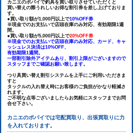
カニエのポパイで釣具を買い取りさせていただくと
買い替えの際うれしいお得な割引券を差し上げておりま
す。
●買い取り額が1,000円以上で
10%OFF券
※現金でのお支払いで店頭在庫のみ対応、有効期限1週
間。
●買い取り額が5,000円以上で
20%OFF券
※現金でのお支払いで店頭在庫のみ対応、カード、キャ
ッシュレス決済は10%OFF、
有効期限1週間。
一部割引除外アイテムあり、割引上限がございますので
スタッフまでご確認お願い致します。
つり具買い替え割引システムを上手にご利用いただきま
すと
タックルの入れ替え時にお客様のご負担がかなり軽減さ
れます。
ご不明な点等ございましたらお気軽にスタッフまでお問
合せ下さい。
カニエのポパイでは宅配買取り、出張買取りに力
を入れております。