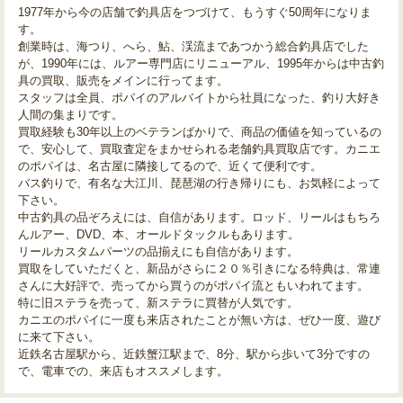
1977年から今の店舗で釣具店をつづけて、もうすぐ50周年になりま
す。
創業時は、海つり、へら、鮎、渓流まであつかう総合釣具店でした
が、1990年には、ルアー専門店にリニューアル、1995年からは中古釣
具の買取、販売をメインに行ってます。
スタッフは全員、ポパイのアルバイトから社員になった、釣り大好き
人間の集まりです。
買取経験も30年以上のベテランばかりで、商品の価値を知っているの
で、安心して、買取査定をまかせられる老舗釣具買取店です。カニエ
のポパイは、名古屋に隣接してるので、近くて便利です。
バス釣りで、有名な大江川、琵琶湖の行き帰りにも、お気軽によって
下さい。
中古釣具の品ぞろえには、自信があります。ロッド、リールはもちろ
んルアー、DVD、本、オールドタックルもあります。
リールカスタムパーツの品揃えにも自信があります。
買取をしていただくと、新品がさらに２０％引きになる特典は、常連
さんに大好評で、売ってから買うのがポパイ流ともいわれてます。
特に旧ステラを売って、新ステラに買替が人気です。
カニエのポパイに一度も来店されたことが無い方は、ぜひ一度、遊び
に来て下さい。
近鉄名古屋駅から、近鉄蟹江駅まで、8分、駅から歩いて3分ですの
で、電車での、来店もオススメします。