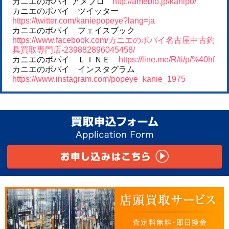
カニエのポパイ アメブロ
http://ameblo.jp/kanipo/
カニエのポパイ ツイッター
https://twitter.com/kaniepopeye?lang=ja
カニエのポパイ フェイスブック
https://www.facebook.com/カニエのポパイ名古屋中古釣
具買取専門店-239882896045458/
カニエのポパイ ＬＩＮＥ
https://line.me/R/ti/p/%40hf
カニエのポパイ インスタグラム
https://www.instagram.com/popeye_kanie_1975