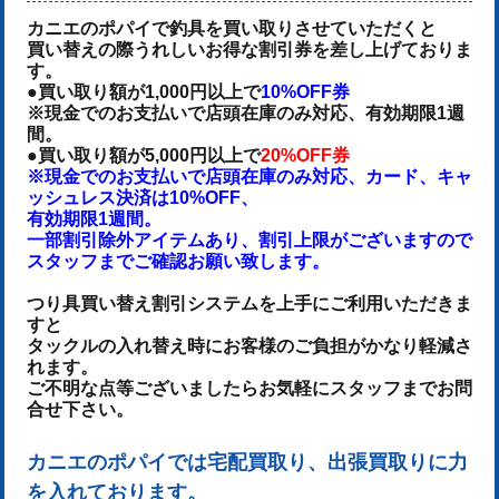
カニエのポパイで釣具を買い取りさせていただくと
買い替えの際うれしいお得な割引券を差し上げておりま
す。
●買い取り額が1,000円以上で
10%OFF券
※現金でのお支払いで店頭在庫のみ対応、有効期限1週
間。
●買い取り額が5,000円以上で
20%OFF券
※現金でのお支払いで店頭在庫のみ対応、カード、キャ
ッシュレス決済は10%OFF、
有効期限1週間。
一部割引除外アイテムあり、割引上限がございますので
スタッフまでご確認お願い致します。
つり具買い替え割引システムを上手にご利用いただきま
すと
タックルの入れ替え時にお客様のご負担がかなり軽減さ
れます。
ご不明な点等ございましたらお気軽にスタッフまでお問
合せ下さい。
カニエのポパイでは宅配買取り、出張買取りに力
を入れております。