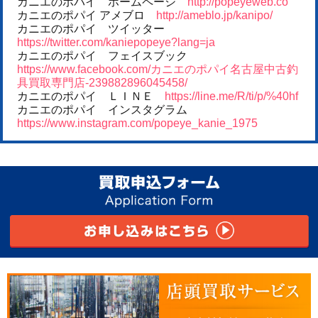
カニエのポパイ ホームページ
http://popeyeweb.co
カニエのポパイ アメブロ
http://ameblo.jp/kanipo/
カニエのポパイ ツイッター
https://twitter.com/kaniepopeye?lang=ja
カニエのポパイ フェイスブック
https://www.facebook.com/カニエのポパイ名古屋中古釣
具買取専門店-239882896045458/
カニエのポパイ ＬＩＮＥ
https://line.me/R/ti/p/%40hf
カニエのポパイ インスタグラム
https://www.instagram.com/popeye_kanie_1975