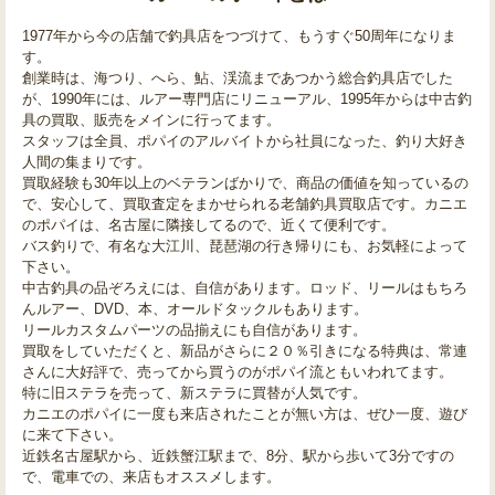
1977年から今の店舗で釣具店をつづけて、もうすぐ50周年になりま
す。
創業時は、海つり、へら、鮎、渓流まであつかう総合釣具店でした
が、1990年には、ルアー専門店にリニューアル、1995年からは中古釣
具の買取、販売をメインに行ってます。
スタッフは全員、ポパイのアルバイトから社員になった、釣り大好き
人間の集まりです。
買取経験も30年以上のベテランばかりで、商品の価値を知っているの
で、安心して、買取査定をまかせられる老舗釣具買取店です。カニエ
のポパイは、名古屋に隣接してるので、近くて便利です。
バス釣りで、有名な大江川、琵琶湖の行き帰りにも、お気軽によって
下さい。
中古釣具の品ぞろえには、自信があります。ロッド、リールはもちろ
んルアー、DVD、本、オールドタックルもあります。
リールカスタムパーツの品揃えにも自信があります。
買取をしていただくと、新品がさらに２０％引きになる特典は、常連
さんに大好評で、売ってから買うのがポパイ流ともいわれてます。
特に旧ステラを売って、新ステラに買替が人気です。
カニエのポパイに一度も来店されたことが無い方は、ぜひ一度、遊び
に来て下さい。
近鉄名古屋駅から、近鉄蟹江駅まで、8分、駅から歩いて3分ですの
で、電車での、来店もオススメします。