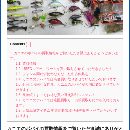
Contents
1.
カニエのポパイの買取情報をご覧いただき誠にありがとうございま
す。
1.1.
買取情報
1.2.
USEDルアー、ワームを買い取りさせていただきました！
1.3.
ジャンル問わず使わなくなった中古釣具を
1.4.
カニエのポパイでは高価買い取りさせていただいております！
1.5.
処分にお困りな釣具、カニエのポパイが大切に査定させていた
だきます。
1.6.
長年続くすごくお得な買い替え割引システム！
1.7.
カニエのポパイでは宅配買取り、出張買取りに力を入れており
ます。
1.8.
人気品薄アイテム 中古釣具買取り優先販売させていただいて
おります!
カニエのポパイの買取情報をご覧いただき誠にありがと