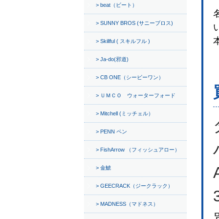
beat（ビート）
SUNNY BROS (サニーブロス)
Skillful ( スキルフル )
Ja-do(邪道)
CB ONE（シービーワン）
ＵＭＣＯ ウォーターフォード
Mitchell (ミッチェル）
PENN ペン
FishArrow （フィッシュアロー）
金鯱
GEECRACK（ジークラック）
MADNESS（マドネス）