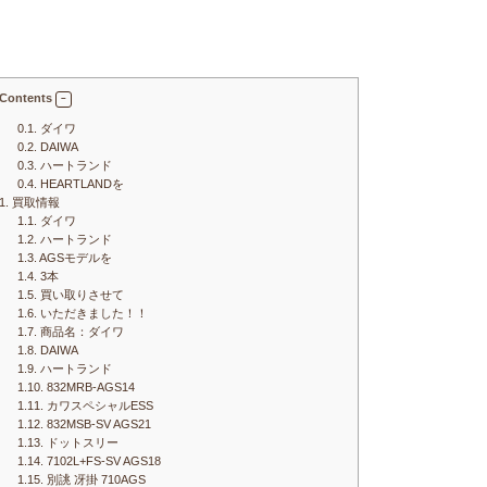
Contents
0.1.
ダイワ
0.2.
DAIWA
0.3.
ハートランド
0.4.
HEARTLANDを
1.
買取情報
1.1.
ダイワ
1.2.
ハートランド
1.3.
AGSモデルを
1.4.
3本
1.5.
買い取りさせて
1.6.
いただきました！！
1.7.
商品名：ダイワ
1.8.
DAIWA
1.9.
ハートランド
1.10.
832MRB-AGS14
1.11.
カワスペシャルESS
1.12.
832MSB-SV AGS21
1.13.
ドットスリー
1.14.
7102L+FS-SV AGS18
1.15.
別誂 冴掛 710AGS