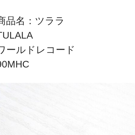
商品名：
ツララ
TULALA
ワールドレコード
90MHC