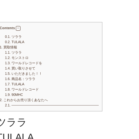
Contents
0.1.
ツララ
0.2.
TULALA
1.
買取情報
1.1.
ツララ
1.2.
モンストロ
1.3.
ワールドレコードを
1.4.
買い取りさせて
1.5.
いただきました！！
1.6.
商品名：ツララ
1.7.
TULALA
1.8.
ワールドレコード
1.9.
90MHC
2.
これからお売り頂くあなたへ
2.1.
—————————————————————————–
ツララ
TULALA