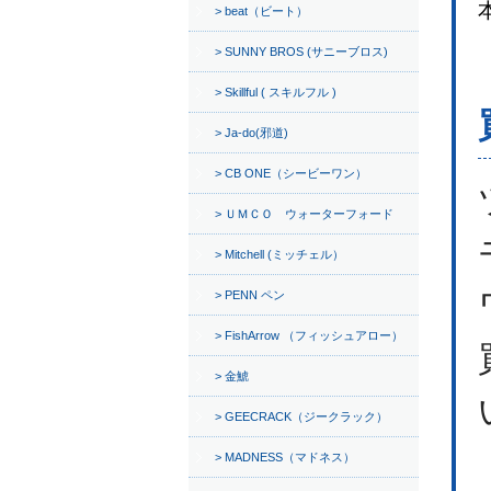
beat（ビート）
SUNNY BROS (サニーブロス)
Skillful ( スキルフル )
Ja-do(邪道)
CB ONE（シービーワン）
ＵＭＣＯ ウォーターフォード
Mitchell (ミッチェル）
PENN ペン
FishArrow （フィッシュアロー）
金鯱
GEECRACK（ジークラック）
MADNESS（マドネス）