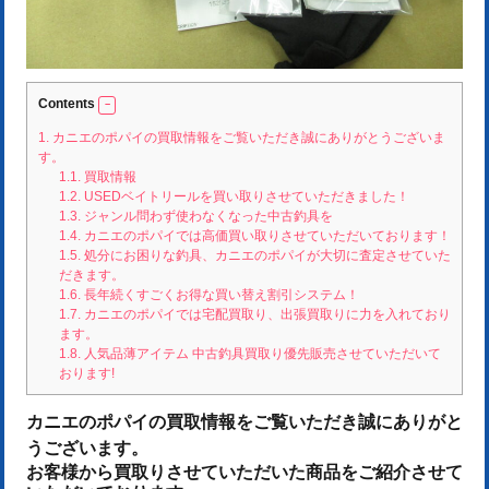
Contents
1.
カニエのポパイの買取情報をご覧いただき誠にありがとうございま
す。
1.1.
買取情報
1.2.
USEDベイトリールを買い取りさせていただきました！
1.3.
ジャンル問わず使わなくなった中古釣具を
1.4.
カニエのポパイでは高価買い取りさせていただいております！
1.5.
処分にお困りな釣具、カニエのポパイが大切に査定させていた
だきます。
1.6.
長年続くすごくお得な買い替え割引システム！
1.7.
カニエのポパイでは宅配買取り、出張買取りに力を入れており
ます。
1.8.
人気品薄アイテム 中古釣具買取り優先販売させていただいて
おります!
カニエのポパイの買取情報をご覧いただき誠にありがと
うございます。
お客様から買取りさせていただいた商品をご紹介させて