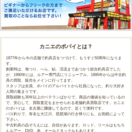
カニエのポパイとは？
1977年から今の店舗で釣具店をつづけて、もうすぐ50周年になりま
す。
創業時は、海つり、へら、鮎、渓流まであつかう総合釣具店でした
が、1990年には、ルアー専門店にリニューアル、1995年からは中古釣
具の買取、販売をメインに行ってます。
スタッフは全員、ポパイのアルバイトから社員になった、釣り大好き
人間の集まりです。
買取経験も30年以上のベテランばかりで、商品の価値を知っているの
で、安心して、買取査定をまかせられる老舗釣具買取店です。カニエ
のポパイは、名古屋に隣接してるので、近くて便利です。
バス釣りで、有名な大江川、琵琶湖の行き帰りにも、お気軽によって
下さい。
中古釣具の品ぞろえには、自信があります。ロッド、リールはもちろ
んルアー、DVD、本、オールドタックルもあります。