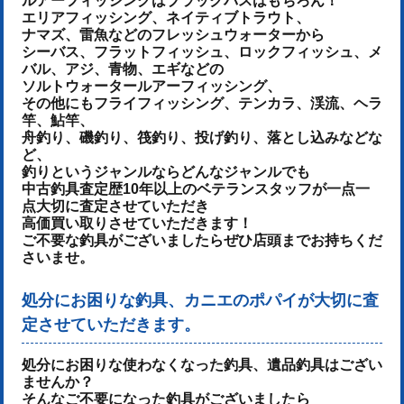
ルアーフィッシングはブラックバスはもちろん！
エリアフィッシング、ネイティブトラウト、
ナマズ、雷魚などのフレッシュウォーターから
シーバス、フラットフィッシュ、ロックフィッシュ、メ
バル、アジ、青物、
エギなどの
ソルトウォータールアーフィッシング、
その他にもフライフィッシング、テンカラ、渓流、ヘラ
竿、鮎竿、
舟釣り、磯釣り、筏釣り、投げ釣り、落とし込みなどな
ど、
釣りというジャンルならどんなジャンルでも
中古釣具査定歴10年以上のベテランスタッフが一点一
点大切に査定させていただき
高価買い取りさせていただきます！
ご不要な釣具がございましたらぜひ店頭までお持ちくだ
さいませ。
処分にお困りな釣具、カニエのポパイが大切に査
定させていただきます。
処分にお困りな使わなくなった釣具、遺品釣具はござい
ませんか？
そんなご不要になった釣具がございましたら