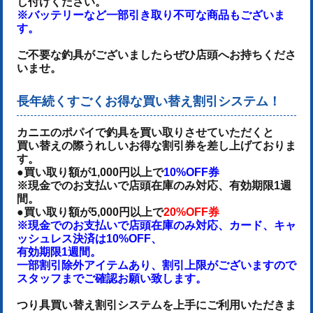
し付けください。
※バッテリーなど一部引き取り不可な商品もございま
す。
ご不要な釣具がございましたらぜひ店頭へお持ちくださ
いませ。
長年続くすごくお得な買い替え割引システム！
カニエのポパイで釣具を買い取りさせていただくと
買い替えの際うれしいお得な割引券を差し上げておりま
す。
●買い取り額が1,000円以上で
10%OFF券
※現金でのお支払いで店頭在庫のみ対応、有効期限1週
間。
●買い取り額が5,000円以上で
20%OFF券
※現金でのお支払いで店頭在庫のみ対応、カード、キャ
ッシュレス決済は10%OFF、
有効期限1週間。
一部割引除外アイテムあり、割引上限がございますので
スタッフまでご確認お願い致します。
つり具買い替え割引システムを上手にご利用いただきま