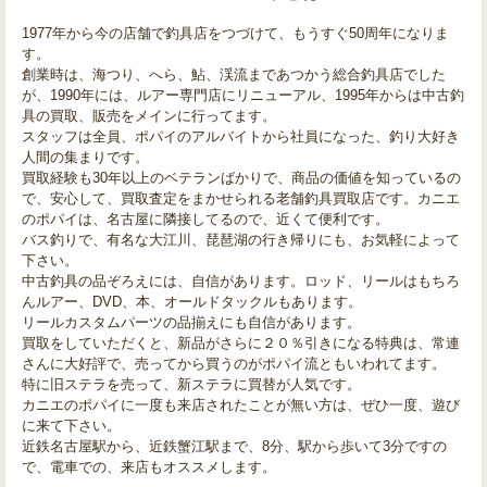
1977年から今の店舗で釣具店をつづけて、もうすぐ50周年になりま
す。
創業時は、海つり、へら、鮎、渓流まであつかう総合釣具店でした
が、1990年には、ルアー専門店にリニューアル、1995年からは中古釣
具の買取、販売をメインに行ってます。
スタッフは全員、ポパイのアルバイトから社員になった、釣り大好き
人間の集まりです。
買取経験も30年以上のベテランばかりで、商品の価値を知っているの
で、安心して、買取査定をまかせられる老舗釣具買取店です。カニエ
のポパイは、名古屋に隣接してるので、近くて便利です。
バス釣りで、有名な大江川、琵琶湖の行き帰りにも、お気軽によって
下さい。
中古釣具の品ぞろえには、自信があります。ロッド、リールはもちろ
んルアー、DVD、本、オールドタックルもあります。
リールカスタムパーツの品揃えにも自信があります。
買取をしていただくと、新品がさらに２０％引きになる特典は、常連
さんに大好評で、売ってから買うのがポパイ流ともいわれてます。
特に旧ステラを売って、新ステラに買替が人気です。
カニエのポパイに一度も来店されたことが無い方は、ぜひ一度、遊び
に来て下さい。
近鉄名古屋駅から、近鉄蟹江駅まで、8分、駅から歩いて3分ですの
で、電車での、来店もオススメします。