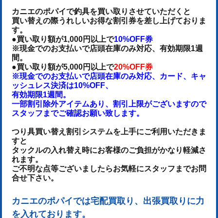
カニエのポパイで釣具を買い取りさせていただくと
買い替えの際うれしいお得な割引券を差し上げておりま
す。
●買い取り額が1,000円以上で
10%OFF券
※現金でのお支払いで店頭在庫のみ対応、有効期限1週
間。
●買い取り額が5,000円以上で
20%OFF券
※現金でのお支払いで店頭在庫のみ対応、カード、キャ
ッシュレス決済は10%OFF、
有効期限1週間。
一部割引除外アイテムあり、割引上限がございますので
スタッフまでご確認お願い致します。
つり具買い替え割引システムを上手にご利用いただきま
すと
タックルの入れ替え時にお客様のご負担がかなり軽減さ
れます。
ご不明な点等ございましたらお気軽にスタッフまでお問
合せ下さい。
カニエのポパイでは宅配買取り、出張買取りに力
を入れております。