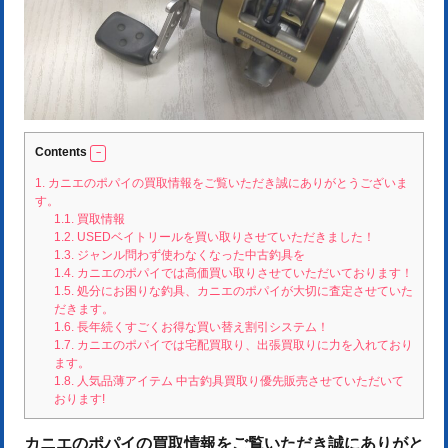
Contents
1.
カニエのポパイの買取情報をご覧いただき誠にありがとうございま
す。
1.1.
買取情報
1.2.
USEDベイトリールを買い取りさせていただきました！
1.3.
ジャンル問わず使わなくなった中古釣具を
1.4.
カニエのポパイでは高価買い取りさせていただいております！
1.5.
処分にお困りな釣具、カニエのポパイが大切に査定させていた
だきます。
1.6.
長年続くすごくお得な買い替え割引システム！
1.7.
カニエのポパイでは宅配買取り、出張買取りに力を入れており
ます。
1.8.
人気品薄アイテム 中古釣具買取り優先販売させていただいて
おります!
カニエのポパイの買取情報をご覧いただき誠にありがと