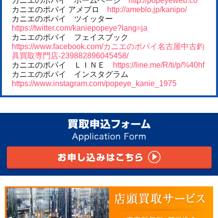
カニエのポパイ ホームページ
http://popeyeweb.co
カニエのポパイ アメブロ
http://ameblo.jp/kanipo/
カニエのポパイ ツイッター
https://twitter.com/kaniepopeye?lang=ja
カニエのポパイ フェイスブック
https://www.facebook.com/カニエのポパイ名古屋中古釣
具買取専門店-239882896045458/
カニエのポパイ ＬＩＮＥ
https://line.me/R/ti/p/%40hf
カニエのポパイ インスタグラム
https://www.instagram.com/popeye_kanie_1975