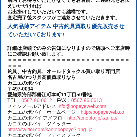
店内でお待ちいただかなくてもお名前、ご連絡先をお伝
えいただければ
お出掛けしていただいても結構です。
査定完了後スタッフがご連絡させていただきます。
人気品薄アイテム 中古釣具買取り優先販売させ
ていただいております!
詳細は店頭でのみの告知になりますので店頭へご来店時
にご確認お願い致します。
＝＝＝＝＝＝＝＝＝＝＝＝＝＝＝＝＝＝＝＝＝＝＝＝＝
＝＝＝
釣具、中古釣具、オールドタックル買い取り専門店
名古屋のつり具高価買取りなら
カニエのポパイ
〒497-0034
愛知県海部郡蟹江町本町11丁目50番地
TEL：
0567-96-0612
FAX：
0567-96-0613
メインメールアドレス
info@popeyeweb.com
カニエのポパイ ホームページ
http://popeyeweb.co
カニエのポパイ アメブロ
http://ameblo.jp/kanipo/
カニエのポパイ ツイッター
https://twitter.com/kaniepopeye?lang=ja
カニエのポパイ フェイスブック