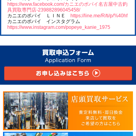
https://www.facebook.com/カニエのポパイ名古屋中古釣
具買取専門店-239882896045458/
カニエのポパイ ＬＩＮＥ
https://line.me/R/ti/p/%40hf
カニエのポパイ インスタグラム
https://www.instagram.com/popeye_kanie_1975