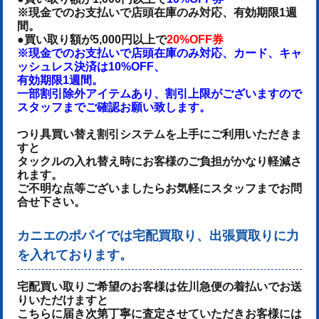
※現金でのお支払いで店頭在庫のみ対応、有効期限1週
間。
●買い取り額が5,000円以上で
20%OFF券
※現金でのお支払いで店頭在庫のみ対応、カード、キャ
ッシュレス決済は10%OFF、
有効期限1週間。
一部割引除外アイテムあり、割引上限がございますので
スタッフまでご確認お願い致します。
つり具買い替え割引システムを上手にご利用いただきま
すと
タックルの入れ替え時にお客様のご負担がかなり軽減さ
れます。
ご不明な点等ございましたらお気軽にスタッフまでお問
合せ下さい。
カニエのポパイでは宅配買取り、出張買取りに力
を入れております。
宅配買い取りご希望のお客様は佐川急便の着払いでお送
りいただけます
と
こちらに届き次第丁寧に査定させていただき
お客様には