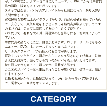
が、1990年には、ルアー専門店にリニューアル、1995年からは中古釣
具の買取、販売をメインに行ってます。
スタッフは全員、ポパイのアルバイトから社員になった、釣り大好き
人間の集まりです。
買取経験も30年以上のベテランばかりで、商品の価値を知っているの
で、安心して、買取査定をまかせられる老舗釣具買取店です。カニエ
のポパイは、名古屋に隣接してるので、近くて便利です。
バス釣りで、有名な大江川、琵琶湖の行き帰りにも、お気軽によって
下さい。
中古釣具の品ぞろえには、自信があります。ロッド、リールはもちろ
んルアー、DVD、本、オールドタックルもあります。
リールカスタムパーツの品揃えにも自信があります。
買取をしていただくと、新品がさらに２０％引きになる特典は、常連
さんに大好評で、売ってから買うのがポパイ流ともいわれてます。
特に旧ステラを売って、新ステラに買替が人気です。
カニエのポパイに一度も来店されたことが無い方は、ぜひ一度、遊び
に来て下さい。
近鉄名古屋駅から、近鉄蟹江駅まで、8分、駅から歩いて3分ですの
で、電車での、来店もオススメします。