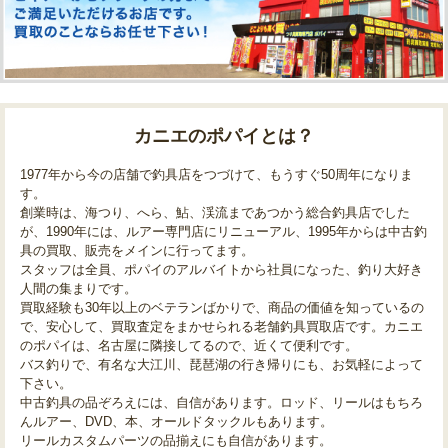
カニエのポパイとは？
1977年から今の店舗で釣具店をつづけて、もうすぐ50周年になりま
す。
創業時は、海つり、へら、鮎、渓流まであつかう総合釣具店でした
が、1990年には、ルアー専門店にリニューアル、1995年からは中古釣
具の買取、販売をメインに行ってます。
スタッフは全員、ポパイのアルバイトから社員になった、釣り大好き
人間の集まりです。
買取経験も30年以上のベテランばかりで、商品の価値を知っているの
で、安心して、買取査定をまかせられる老舗釣具買取店です。カニエ
のポパイは、名古屋に隣接してるので、近くて便利です。
バス釣りで、有名な大江川、琵琶湖の行き帰りにも、お気軽によって
下さい。
中古釣具の品ぞろえには、自信があります。ロッド、リールはもちろ
んルアー、DVD、本、オールドタックルもあります。
リールカスタムパーツの品揃えにも自信があります。