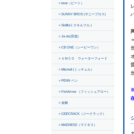
beat（ビート）
SUNNY BROS (サニーブロス)
Skillful ( スキルフル )
Ja-do(邪道)
CB ONE（シービーワン）
ＵＭＣＯ ウォーターフォード
Mitchell (ミッチェル）
PENN ペン
FishArrow （フィッシュアロー）
金鯱
GEECRACK（ジークラック）
MADNESS（マドネス）