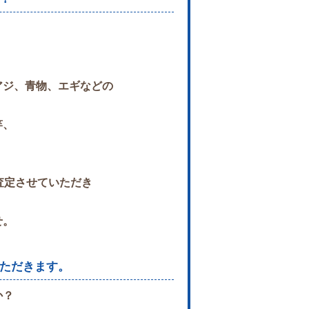
アジ、青物、
エギなどの
竿、
査定させていただき
せ。
ただきます。
か？