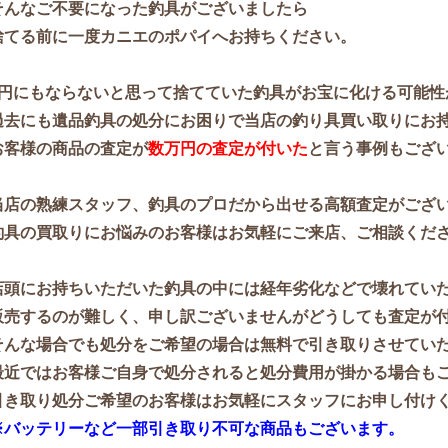
そんなご不要になった釣具がございましたら
捨てる前に一度カニエのポパイへお持ちください。
1円にもならないと思って捨てていた釣具がお宝に化ける可能性
過去にも遺品釣具の処分にお困りで当店の釣り具買い取りにお
お客様の商品の査定が
数万円の査定が付いた
と言う事例もござい
当店の熟練スタッフ、釣具のプロだから出せる高額査定がござ
釣具の買取りにお悩みのお客様はお気軽にご来店、ご相談くだ
店頭にお持ちいただいた釣具の中には経年劣化などで壊れてい
販売するのが難しく、申し訳ございませんがどうしても査定が
そんな場合でも処分をご希望の場合は無料で引き取りさせてい
最近ではお客様ご自身で処分されると処分費用が掛かる場合も
引き取り処分ご希望のお客様はお気軽にスタッフにお申し付け
※バッテリーなど一部引き取り不可な商品もございます。