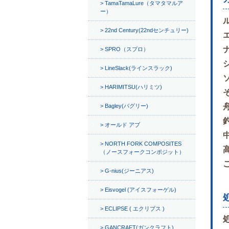
TamaTamaLure（タマタマルア
ー）
22nd Century(22ndセンチュリー)
SPRO（スプロ）
LineSlack(ラインスラック)
HARIMITSU(ハリミツ)
Bagley(バグリー)
オールド アブ
NORTH FORK COMPOSITES
（ノースフォークコンポジット）
G-nius(ジーニアス)
Eisvogel (アイスフォーゲル)
ECLIPSE ( エクリプス )
GANCRAFT(ガンクラフト)