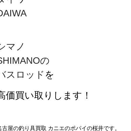
DAIWA
シマノ
SHIMANO
の
バスロッド
を
高価買い取りします！
名古屋の釣り具買取 カニエのポパイの桜井です。