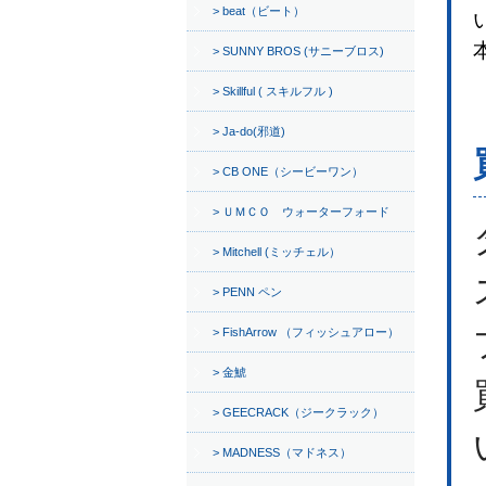
beat（ビート）
SUNNY BROS (サニーブロス)
Skillful ( スキルフル )
Ja-do(邪道)
CB ONE（シービーワン）
ＵＭＣＯ ウォーターフォード
Mitchell (ミッチェル）
PENN ペン
FishArrow （フィッシュアロー）
金鯱
GEECRACK（ジークラック）
MADNESS（マドネス）