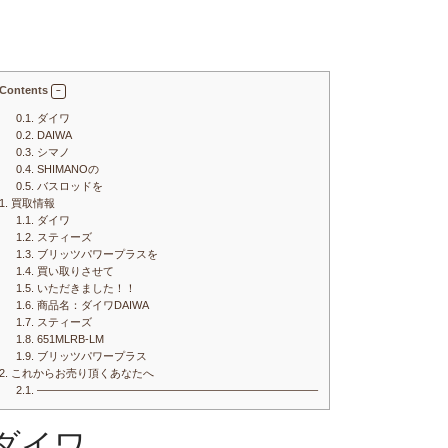
Contents
0.1.
ダイワ
0.2.
DAIWA
0.3.
シマノ
0.4.
SHIMANOの
0.5.
バスロッドを
1.
買取情報
1.1.
ダイワ
1.2.
スティーズ
1.3.
ブリッツパワープラスを
1.4.
買い取りさせて
1.5.
いただきました！！
1.6.
商品名：ダイワDAIWA
1.7.
スティーズ
1.8.
651MLRB-LM
1.9.
ブリッツパワープラス
2.
これからお売り頂くあなたへ
2.1.
—————————————————————————–
ダイワ