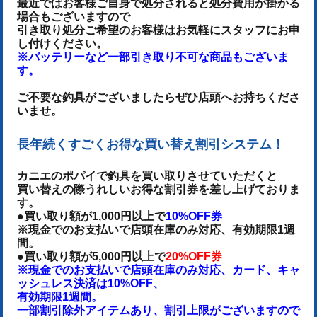
最近ではお客様ご自身で処分されると処分費用が掛かる
場合もございますので
引き取り処分ご希望のお客様はお気軽にスタッフにお申
し付けください。
※バッテリーなど一部引き取り不可な商品もございま
す。
ご不要な釣具がございましたらぜひ店頭へお持ちくださ
いませ。
長年続くすごくお得な買い替え割引システム！
カニエのポパイで釣具を買い取りさせていただくと
買い替えの際うれしいお得な割引券を差し上げておりま
す。
●買い取り額が1,000円以上で
10%OFF券
※現金でのお支払いで店頭在庫のみ対応、有効期限1週
間。
●買い取り額が5,000円以上で
20%OFF券
※現金でのお支払いで店頭在庫のみ対応、カード、キャ
ッシュレス決済は10%OFF、
有効期限1週間。
一部割引除外アイテムあり、割引上限がございますので