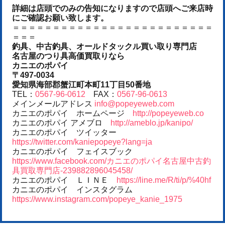
詳細は店頭でのみの告知になりますので店頭へご来店時
にご確認お願い致します。
＝＝＝＝＝＝＝＝＝＝＝＝＝＝＝＝＝＝＝＝＝＝＝＝＝
＝＝＝
釣具、中古釣具、オールドタックル買い取り専門店
名古屋のつり具高価買取りなら
カニエのポパイ
〒497-0034
愛知県海部郡蟹江町本町11丁目50番地
TEL：
0567-96-0612
FAX：
0567-96-0613
メインメールアドレス
info@popeyeweb.com
カニエのポパイ ホームページ
http://popeyeweb.co
カニエのポパイ アメブロ
http://ameblo.jp/kanipo/
カニエのポパイ ツイッター
https://twitter.com/kaniepopeye?lang=ja
カニエのポパイ フェイスブック
https://www.facebook.com/カニエのポパイ名古屋中古釣
具買取専門店-239882896045458/
カニエのポパイ ＬＩＮＥ
https://line.me/R/ti/p/%40hf
カニエのポパイ インスタグラム
https://www.instagram.com/popeye_kanie_1975