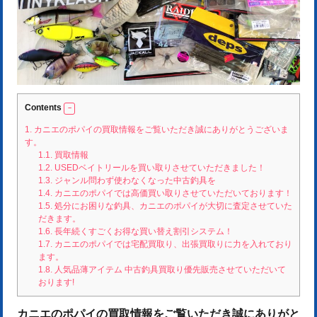
Contents
1.
カニエのポパイの買取情報をご覧いただき誠にありがとうございま
す。
1.1.
買取情報
1.2.
USEDベイトリールを買い取りさせていただきました！
1.3.
ジャンル問わず使わなくなった中古釣具を
1.4.
カニエのポパイでは高価買い取りさせていただいております！
1.5.
処分にお困りな釣具、カニエのポパイが大切に査定させていた
だきます。
1.6.
長年続くすごくお得な買い替え割引システム！
1.7.
カニエのポパイでは宅配買取り、出張買取りに力を入れており
ます。
1.8.
人気品薄アイテム 中古釣具買取り優先販売させていただいて
おります!
カニエのポパイの買取情報をご覧いただき誠にありがと