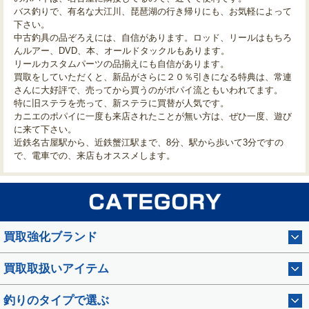
バス釣りで、有名な大江川、琵琶湖の行き帰りにも、お気軽によって
下さい。
中古釣具の品ぞろえには、自信があります。ロッド、リールはもちろ
んルアー、DVD、本、オールドタックルもあります。
リールカスタムパーツの品揃えにも自信があります。
買取をしていただくと、新品がさらに２０％引きになる特典は、常連
さんに大好評で、売ってから買うのがポパイ流ともいわれてます。
特に旧ステラを売って、新ステラに買替が人気です。
カニエのポパイに一度も来店されたことが無い方は、ぜひ一度、遊び
に来て下さい。
近鉄名古屋駅から、近鉄蟹江駅まで、8分、駅から歩いて3分ですの
で、電車での、来店もオススメします。
買取強化ブランド
買取取扱いアイテム
釣りのタイプで選ぶ