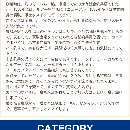
創業時は、海つり、へら、鮎、渓流まであつかう総合釣具店でした
が、1990年には、ルアー専門店にリニューアル、1995年からは中古釣
具の買取、販売をメインに行ってます。
スタッフは全員、ポパイのアルバイトから社員になった、釣り大好き
人間の集まりです。
買取経験も30年以上のベテランばかりで、商品の価値を知っているの
で、安心して、買取査定をまかせられる老舗釣具買取店です。カニエ
のポパイは、名古屋に隣接してるので、近くて便利です。
バス釣りで、有名な大江川、琵琶湖の行き帰りにも、お気軽によって
下さい。
中古釣具の品ぞろえには、自信があります。ロッド、リールはもちろ
んルアー、DVD、本、オールドタックルもあります。
リールカスタムパーツの品揃えにも自信があります。
買取をしていただくと、新品がさらに２０％引きになる特典は、常連
さんに大好評で、売ってから買うのがポパイ流ともいわれてます。
特に旧ステラを売って、新ステラに買替が人気です。
カニエのポパイに一度も来店されたことが無い方は、ぜひ一度、遊び
に来て下さい。
近鉄名古屋駅から、近鉄蟹江駅まで、8分、駅から歩いて3分ですの
で、電車での、来店もオススメします。