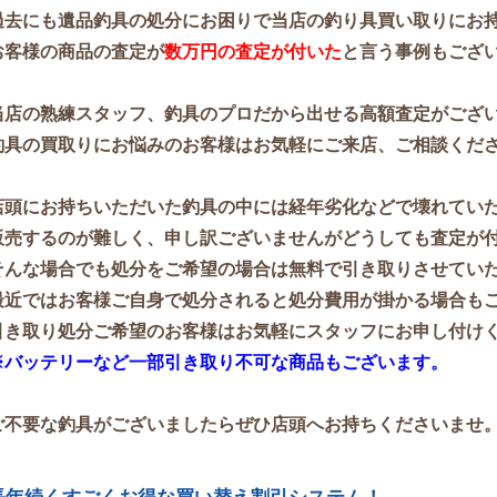
過去にも遺品釣具の処分にお困りで当店の釣り具買い取りにお
お客様の商品の査定が
数万円の査定が付いた
と言う事例もござい
当店の熟練スタッフ、釣具のプロだから出せる高額査定がござ
釣具の買取りにお悩みのお客様はお気軽にご来店、ご相談くだ
店頭にお持ちいただいた釣具の中には経年劣化などで壊れてい
販売するのが難しく、申し訳ございませんがどうしても査定が
そんな場合でも処分をご希望の場合は無料で引き取りさせてい
最近ではお客様ご自身で処分されると処分費用が掛かる場合も
引き取り処分ご希望のお客様はお気軽にスタッフにお申し付け
※バッテリーなど一部引き取り不可な商品もございます。
ご不要な釣具がございましたらぜひ店頭へお持ちくださいませ