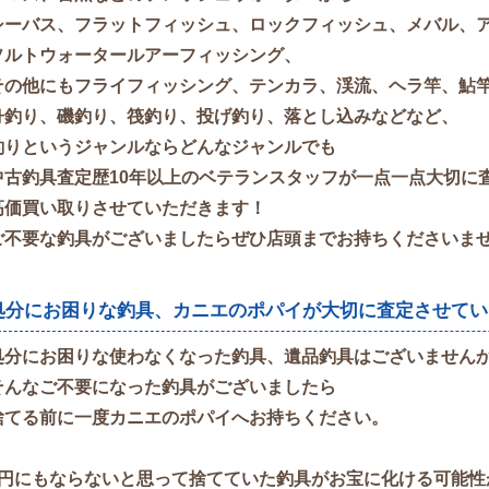
シーバス、フラットフィッシュ、ロックフィッシュ、メバル、
ソルトウォータールアーフィッシング、
その他にもフライフィッシング、テンカラ、渓流、ヘラ竿、鮎
舟釣り、磯釣り、筏釣り、投げ釣り、落とし込みなどなど、
釣りというジャンルならどんなジャンルでも
中古釣具査定歴10年以上のベテランスタッフが一点一点大切に
高価買い取りさせていただきます！
ご不要な釣具がございましたらぜひ店頭までお持ちくださいま
処分にお困りな釣具、カニエのポパイが大切に査定させてい
処分にお困りな使わなくなった釣具、遺品釣具はございません
そんなご不要になった釣具がございましたら
捨てる前に一度カニエのポパイへお持ちください。
1円にもならないと思って捨てていた釣具がお宝に化ける可能性