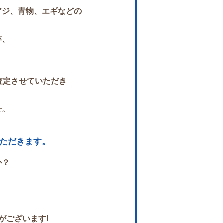
アジ、青物、
エギなどの
竿、
査定させていただき
せ。
ただきます。
か？
がございます!