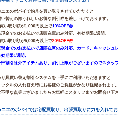
長年続くすごくお得な買い替え割引システム！
カニエのポパイで釣具を買い取りさせていただくと
買い替えの際うれしいお得な割引券を差し上げております。
●買い取り額が1,000円以上で
10%OFF券
※現金でのお支払いで店頭在庫のみ対応、有効期限1週間。
●買い取り額が5,000円以上で
20%OFF券
※現金でのお支払いで店頭在庫のみ対応、カード、キャッシュレス
有効期限1週間。
一部割引除外アイテムあり、割引上限がございますのでスタッ
つり具買い替え割引システムを上手にご利用いただきますと
タックルの入れ替え時にお客様のご負担がかなり軽減されます
ご不明な点等ございましたらお気軽にスタッフまでお問合せ下
カニエのポパイでは宅配買取り、出張買取りに力を入れてお