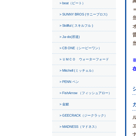
beat（ビート）
SUNNY BROS (サニーブロス)
Skillful ( スキルフル )
Ja-do(邪道)
CB ONE（シービーワン）
ＵＭＣＯ ウォーターフォード
Mitchell (ミッチェル）
PENN ペン
FishArrow （フィッシュアロー）
金鯱
GEECRACK（ジークラック）
MADNESS（マドネス）