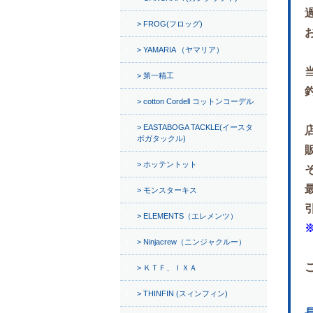
FROG(フロッグ)
YAMARIA （ヤマリア）
第一精工
cotton Cordell コットンコーデル
EASTABOGA TACKLE(イースタ
ボガタックル)
ホッテントット
モンスターキス
ELEMENTS（エレメンツ）
Ninjacrew（ニンジャクルー）
ＫＴＦ、ＩＸＡ
THINFIN (スィンフィン)