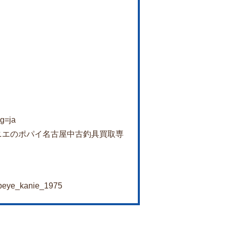
ng=ja
k.com/カニエのポパイ名古屋中古釣具買取専
opeye_kanie_1975