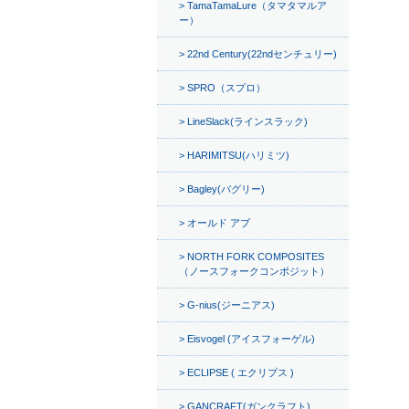
TamaTamaLure（タマタマルア
ー）
22nd Century(22ndセンチュリー)
SPRO（スプロ）
LineSlack(ラインスラック)
HARIMITSU(ハリミツ)
Bagley(バグリー)
オールド アブ
NORTH FORK COMPOSITES
（ノースフォークコンポジット）
G-nius(ジーニアス)
Eisvogel (アイスフォーゲル)
ECLIPSE ( エクリプス )
GANCRAFT(ガンクラフト)