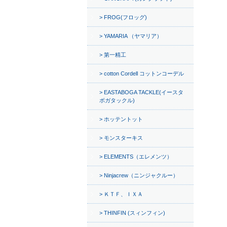
FROG(フロッグ)
YAMARIA （ヤマリア）
第一精工
cotton Cordell コットンコーデル
EASTABOGA TACKLE(イースタ
ボガタックル)
ホッテントット
モンスターキス
ELEMENTS（エレメンツ）
Ninjacrew（ニンジャクルー）
ＫＴＦ、ＩＸＡ
THINFIN (スィンフィン)