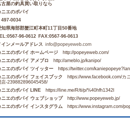
名古屋の釣具買い取りなら
カニエのポパイ
497-0034
愛知県海部郡蟹江町本町11丁目50番地
EL:0567-96-0612 FAX:0567-96-0613
メインメールアドレス
info@popeyeweb.com
カニエのポパイ ホームページ
http://popeyeweb.com/
カニエのポパイ アメブロ
http://ameblo.jp/kanipo/
カニエのポパイ ツイッター
https://twitter.com/kaniepopeye?la
カニエのポパイ フェイスブック
https://www.faceboo
店-239882896045458/
カニエのポパイ LINE
https://line.me/R/ti/p/%40hfh1342l
カニエのポパイ ウェブショップ
http://www.popeyeweb.jp/
カニエのポパイ インスタグラム
https://www.instagram.com/p