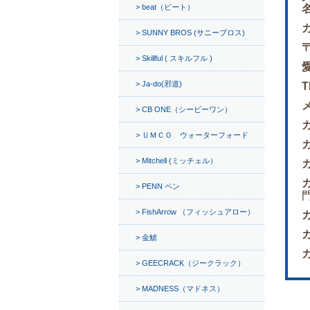
beat（ビート）
SUNNY BROS (サニーブロス)
〒
Skillful ( スキルフル )
Ja-do(邪道)
T
CB ONE（シービーワン）
ＵＭＣＯ ウォーターフォード
Mitchell (ミッチェル）
PENN ペン
門
FishArrow （フィッシュアロー）
金鯱
GEECRACK（ジークラック）
MADNESS（マドネス）