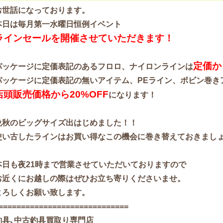
お世話になっております。
本日は毎月第一水曜日恒例イベント
ラインセールを開催させていただきます！
定価か
パッケージに定価表記のあるフロロ、ナイロンラインは
パッケージに定価表記の無いアイテム、PEライン、ボビン巻き
店頭販売価格から20%OFF
になります！
晩秋のビッグサイズ出はじめました！！
使い古したラインは
お買い得なこの機会に巻き替えておきまし
本日も夜21時まで営業させていただいておりますので
お近くにお越しの際はぜひお立ち寄りくださいませ。
よろしくお願い致します。
=============================
釣具､中古釣具買取り専門店