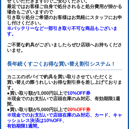
せていただきますのでご安心ください。
最近ではお客様ご自身で処分されると処分費用が掛かる
場合もございますので
引き取り処分ご希望のお客様はお気軽にスタッフにお申
し付けください。
※バッテリーなど一部引き取り不可な商品もございま
す。
ご不要な釣具がございましたらぜひ店頭へお持ちくださ
いませ。
長年続くすごくお得な買い替え割引システム！
カニエのポパイで釣具を買い取りさせていただくと
買い替えの際うれしいお得な割引券を差し上げておりま
す。
●買い取り額が1,000円以上で
10%OFF券
※現金でのお支払いで店頭在庫のみ対応、有効期限1週
間。
●買い取り額が5,000円以上で
20%OFF券
※現金でのお支払いで店頭在庫のみ対応、カード、キャ
ッシュレス決済は10%OFF、
有効期限1週間。