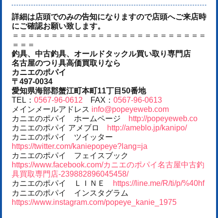
詳細は店頭でのみの告知になりますので店頭へご来店時
にご確認お願い致します。
＝＝＝＝＝＝＝＝＝＝＝＝＝＝＝＝＝＝＝＝＝＝＝＝＝
＝＝＝
釣具、中古釣具、オールドタックル買い取り専門店
名古屋のつり具高価買取りなら
カニエのポパイ
〒497-0034
愛知県海部郡蟹江町本町11丁目50番地
TEL：
0567-96-0612
FAX：
0567-96-0613
メインメールアドレス
info@popeyeweb.com
カニエのポパイ ホームページ
http://popeyeweb.co
カニエのポパイ アメブロ
http://ameblo.jp/kanipo/
カニエのポパイ ツイッター
https://twitter.com/kaniepopeye?lang=ja
カニエのポパイ フェイスブック
https://www.facebook.com/カニエのポパイ名古屋中古釣
具買取専門店-239882896045458/
カニエのポパイ ＬＩＮＥ
https://line.me/R/ti/p/%40hf
カニエのポパイ インスタグラム
https://www.instagram.com/popeye_kanie_1975