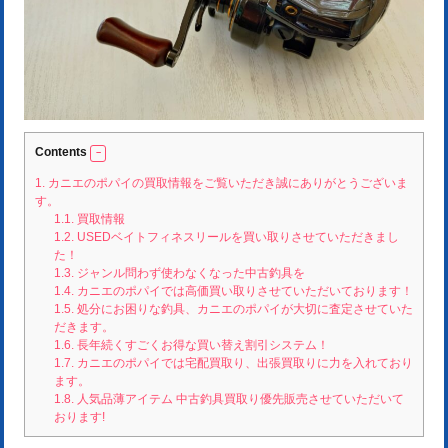
Contents
1.
カニエのポパイの買取情報をご覧いただき誠にありがとうございま
す。
1.1.
買取情報
1.2.
USEDベイトフィネスリールを買い取りさせていただきまし
た！
1.3.
ジャンル問わず使わなくなった中古釣具を
1.4.
カニエのポパイでは高価買い取りさせていただいております！
1.5.
処分にお困りな釣具、カニエのポパイが大切に査定させていた
だきます。
1.6.
長年続くすごくお得な買い替え割引システム！
1.7.
カニエのポパイでは宅配買取り、出張買取りに力を入れており
ます。
1.8.
人気品薄アイテム 中古釣具買取り優先販売させていただいて
おります!