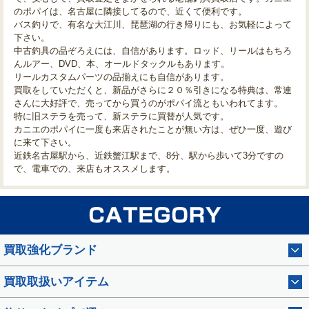
のポパイは、名古屋に隣接してるので、近くて便利です。
バス釣りで、有名な大江川、琵琶湖の行き帰りにも、お気軽によって
下さい。
中古釣具の品ぞろえには、自信があります。ロッド、リールはもちろ
んルアー、DVD、本、オールドタックルもあります。
リールカスタムパーツの品揃えにも自信があります。
買取をしていただくと、新品がさらに２０％引きになる特典は、常連
さんに大好評で、売ってから買うのがポパイ流ともいわれてます。
特に旧ステラを売って、新ステラに買替が人気です。
カニエのポパイに一度も来店されたことが無い方は、ぜひ一度、遊び
に来て下さい。
近鉄名古屋駅から、近鉄蟹江駅まで、8分、駅から歩いて3分ですの
で、電車での、来店もオススメします。
買取強化ブランド
買取取扱いアイテム