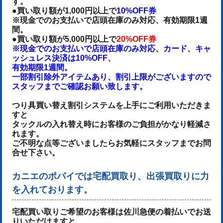
す。
●買い取り額が1,000円以上で
10%OFF券
※現金でのお支払いで店頭在庫のみ対応、有効期限1週
間。
●買い取り額が5,000円以上で
20%OFF券
※現金でのお支払いで店頭在庫のみ対応、カード、キャ
ッシュレス決済は10%OFF、
有効期限1週間。
一部割引除外アイテムあり、割引上限がございますので
スタッフまでご確認お願い致します。
つり具買い替え割引システムを上手にご利用いただきま
すと
タックルの入れ替え時にお客様のご負担がかなり軽減さ
れます。
ご不明な点等ございましたらお気軽にスタッフまでお問
合せ下さい。
カニエのポパイでは宅配買取り、出張買取りに力
を入れております。
宅配買い取りご希望のお客様は佐川急便の着払いでお送
りいただけます
と