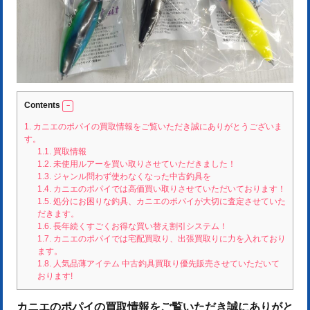
Contents
1.
カニエのポパイの買取情報をご覧いただき誠にありがとうございま
す。
1.1.
買取情報
1.2.
未使用ルアーを買い取りさせていただきました！
1.3.
ジャンル問わず使わなくなった中古釣具を
1.4.
カニエのポパイでは高価買い取りさせていただいております！
1.5.
処分にお困りな釣具、カニエのポパイが大切に査定させていた
だきます。
1.6.
長年続くすごくお得な買い替え割引システム！
1.7.
カニエのポパイでは宅配買取り、出張買取りに力を入れており
ます。
1.8.
人気品薄アイテム 中古釣具買取り優先販売させていただいて
おります!
カニエのポパイの買取情報をご覧いただき誠にありがと