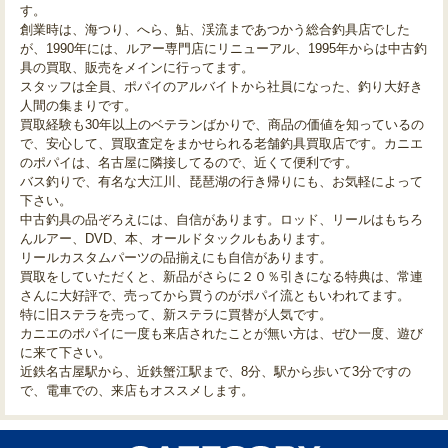
す。
創業時は、海つり、へら、鮎、渓流まであつかう総合釣具店でした
が、1990年には、ルアー専門店にリニューアル、1995年からは中古釣
具の買取、販売をメインに行ってます。
スタッフは全員、ポパイのアルバイトから社員になった、釣り大好き
人間の集まりです。
買取経験も30年以上のベテランばかりで、商品の価値を知っているの
で、安心して、買取査定をまかせられる老舗釣具買取店です。カニエ
のポパイは、名古屋に隣接してるので、近くて便利です。
バス釣りで、有名な大江川、琵琶湖の行き帰りにも、お気軽によって
下さい。
中古釣具の品ぞろえには、自信があります。ロッド、リールはもちろ
んルアー、DVD、本、オールドタックルもあります。
リールカスタムパーツの品揃えにも自信があります。
買取をしていただくと、新品がさらに２０％引きになる特典は、常連
さんに大好評で、売ってから買うのがポパイ流ともいわれてます。
特に旧ステラを売って、新ステラに買替が人気です。
カニエのポパイに一度も来店されたことが無い方は、ぜひ一度、遊び
に来て下さい。
近鉄名古屋駅から、近鉄蟹江駅まで、8分、駅から歩いて3分ですの
で、電車での、来店もオススメします。