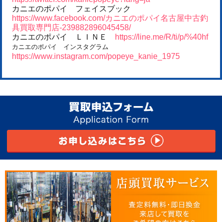
カニエのポパイ フェイスブック
https://www.facebook.com/カニエのポパイ名古屋中古釣
具買取専門店-239882896045458/
カニエのポパイ ＬＩＮＥ
https://line.me/R/ti/p/%40hf
カニエのポパイ インスタグラム
https://www.instagram.com/popeye_kanie_1975