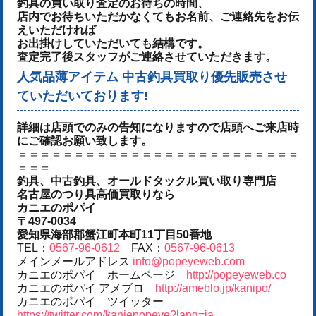
釣具の買い取り査定のお待ちの時間、
店内でお待ちいただかなくてもお名前、ご連絡先をお伝
えいただければ
お出掛けしていただいても結構です。
査定完了後スタッフがご連絡させていただきます。
人気品薄アイテム 中古釣具買取り優先販売させ
ていただいております!
詳細は店頭でのみの告知になりますので店頭へご来店時
にご確認お願い致します。
＝＝＝＝＝＝＝＝＝＝＝＝＝＝＝＝＝＝＝＝＝＝＝＝＝
＝＝＝
釣具、中古釣具、オールドタックル買い取り専門店
名古屋のつり具高価買取りなら
カニエのポパイ
〒497-0034
愛知県海部郡蟹江町本町11丁目50番地
TEL：
0567-96-0612
FAX：
0567-96-0613
メインメールアドレス
info@popeyeweb.com
カニエのポパイ ホームページ
http://popeyeweb.co
カニエのポパイ アメブロ
http://ameblo.jp/kanipo/
カニエのポパイ ツイッター
https://twitter.com/kaniepopeye?lang=ja