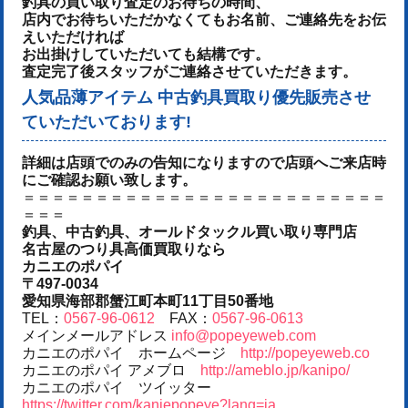
釣具の買い取り査定のお待ちの時間、
店内でお待ちいただかなくてもお名前、ご連絡先をお伝
えいただければ
お出掛けしていただいても結構です。
査定完了後スタッフがご連絡させていただきます。
人気品薄アイテム 中古釣具買取り優先販売させ
ていただいております!
詳細は店頭でのみの告知になりますので店頭へご来店時
にご確認お願い致します。
＝＝＝＝＝＝＝＝＝＝＝＝＝＝＝＝＝＝＝＝＝＝＝＝＝
＝＝＝
釣具、中古釣具、オールドタックル買い取り専門店
名古屋のつり具高価買取りなら
カニエのポパイ
〒497-0034
愛知県海部郡蟹江町本町11丁目50番地
TEL：
0567-96-0612
FAX：
0567-96-0613
メインメールアドレス
info@popeyeweb.com
カニエのポパイ ホームページ
http://popeyeweb.co
カニエのポパイ アメブロ
http://ameblo.jp/kanipo/
カニエのポパイ ツイッター
https://twitter.com/kaniepopeye?lang=ja