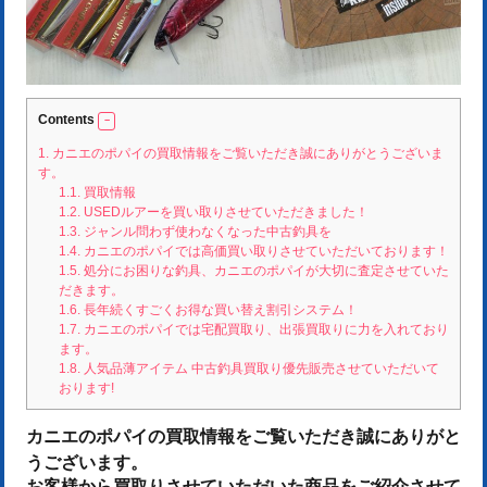
Contents
1.
カニエのポパイの買取情報をご覧いただき誠にありがとうございま
す。
1.1.
買取情報
1.2.
USEDルアーを買い取りさせていただきました！
1.3.
ジャンル問わず使わなくなった中古釣具を
1.4.
カニエのポパイでは高価買い取りさせていただいております！
1.5.
処分にお困りな釣具、カニエのポパイが大切に査定させていた
だきます。
1.6.
長年続くすごくお得な買い替え割引システム！
1.7.
カニエのポパイでは宅配買取り、出張買取りに力を入れており
ます。
1.8.
人気品薄アイテム 中古釣具買取り優先販売させていただいて
おります!
カニエのポパイの買取情報をご覧いただき誠にありがと
うございます。
お客様から買取りさせていただいた商品をご紹介させて