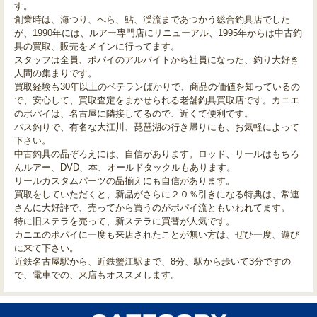
す。
創業時は、海つり、へら、鮎、渓流まであつかう総合釣具店でした
が、1990年には、ルアー専門店にリニューアル、1995年からは中古釣
具の買取、販売をメインに行ってます。
スタッフは全員、ポパイのアルバイトから社員になった、釣り大好き
人間の集まりです。
買取経験も30年以上のベテランばかりで、商品の価値を知っているの
で、安心して、買取査定をまかせられる老舗釣具買取店です。カニエ
のポパイは、名古屋に隣接してるので、近くて便利です。
バス釣りで、有名な大江川、琵琶湖の行き帰りにも、お気軽によって
下さい。
中古釣具の品ぞろえには、自信があります。ロッド、リールはもちろ
んルアー、DVD、本、オールドタックルもあります。
リールカスタムパーツの品揃えにも自信があります。
買取をしていただくと、新品がさらに２０％引きになる特典は、常連
さんに大好評で、売ってから買うのがポパイ流ともいわれてます。
特に旧ステラを売って、新ステラに買替が人気です。
カニエのポパイに一度も来店されたことが無い方は、ぜひ一度、遊び
に来て下さい。
近鉄名古屋駅から、近鉄蟹江駅まで、8分、駅から歩いて3分ですの
で、電車での、来店もオススメします。