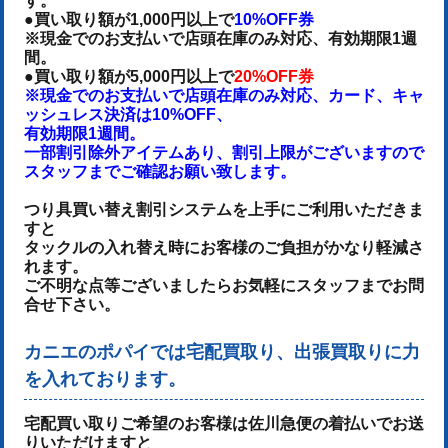
す。
●買い取り額が1,000円以上で
10%OFF券
※現金でのお支払いで店頭在庫のみ対応、有効期限1週
間。
●買い取り額が5,000円以上で
20%OFF券
※現金でのお支払いで店頭在庫のみ対応、カード、キャ
ッシュレス決済は10%OFF、
有効期限1週間。
一部割引除外アイテムあり、割引上限がございますので
スタッフまでご確認お願い致します。
つり具買い替え割引システムを上手にご利用いただきま
すと
タックルの入れ替え時にお客様のご負担がかなり軽減さ
れます。
ご不明な点等ございましたらお気軽にスタッフまでお問
合せ下さい。
カニエのポパイでは宅配買取り、出張買取りに力
を入れております。
宅配買い取りご希望のお客様は佐川急便の着払いでお送
りいただけます
と