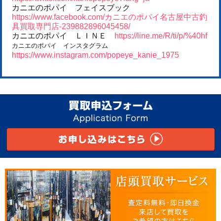
カニエのポパイ フェイスブック
https://www.facebook.com/カニエのポパイ名古屋中古釣
具買取専門店-239882896045458/
カニエのポパイ ＬＩＮＥ
https://line.me/R/ti/p/%40hf
カニエのポパイ インスタグラム
https://www.instagram.com/popeye_kanie_1975