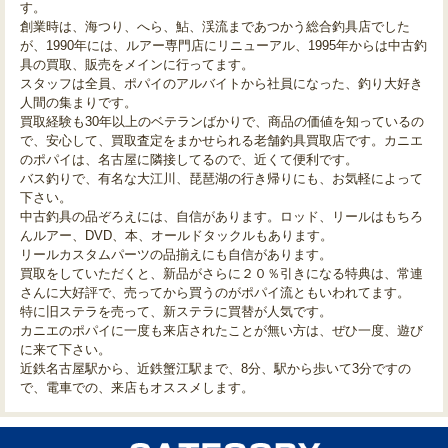
す。
創業時は、海つり、へら、鮎、渓流まであつかう総合釣具店でした
が、1990年には、ルアー専門店にリニューアル、1995年からは中古釣
具の買取、販売をメインに行ってます。
スタッフは全員、ポパイのアルバイトから社員になった、釣り大好き
人間の集まりです。
買取経験も30年以上のベテランばかりで、商品の価値を知っているの
で、安心して、買取査定をまかせられる老舗釣具買取店です。カニエ
のポパイは、名古屋に隣接してるので、近くて便利です。
バス釣りで、有名な大江川、琵琶湖の行き帰りにも、お気軽によって
下さい。
中古釣具の品ぞろえには、自信があります。ロッド、リールはもちろ
んルアー、DVD、本、オールドタックルもあります。
リールカスタムパーツの品揃えにも自信があります。
買取をしていただくと、新品がさらに２０％引きになる特典は、常連
さんに大好評で、売ってから買うのがポパイ流ともいわれてます。
特に旧ステラを売って、新ステラに買替が人気です。
カニエのポパイに一度も来店されたことが無い方は、ぜひ一度、遊び
に来て下さい。
近鉄名古屋駅から、近鉄蟹江駅まで、8分、駅から歩いて3分ですの
で、電車での、来店もオススメします。