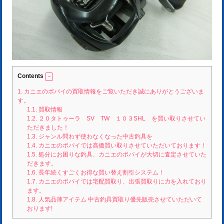
Contents
1.
カニエのポパイの買取情報をご覧いただき誠にありがとうございま
す。
1.1.
買取情報
1.2.
２０タトゥーラ SV TW １０３SHL を買い取りさせてい
ただきました！
1.3.
ジャンル問わず使わなくなった中古釣具を
1.4.
カニエのポパイでは高価買い取りさせていただいております！
1.5.
処分にお困りな釣具、カニエのポパイが大切に査定させていた
だきます。
1.6.
長年続くすごくお得な買い替え割引システム！
1.7.
カニエのポパイでは宅配買取り、出張買取りに力を入れており
ます。
1.8.
人気品薄アイテム 中古釣具買取り優先販売させていただいて
おります!