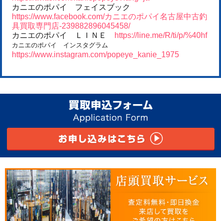
カニエのポパイ フェイスブック
https://www.facebook.com/カニエのポパイ名古屋中古釣
具買取専門店-239882896045458/
カニエのポパイ ＬＩＮＥ
https://line.me/R/ti/p/%40hf
カニエのポパイ インスタグラム
https://www.instagram.com/popeye_kanie_1975