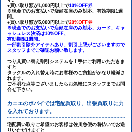
●買い取り額が1,000円以上で
10%OFF券
※現金でのお支払いで店頭在庫のみ対応、有効期限1週
間。
●買い取り額が5,000円以上で
20%OFF券
※現金でのお支払いで店頭在庫のみ対応、カード、キャ
ッシュレス決済は10%OFF、
有効期限1週間。
一部割引除外アイテムあり、割引上限がございますので
スタッフまでご確認お願い致します。
つり具買い替え割引システムを上手にご利用いただきま
すと
タックルの入れ替え時にお客様のご負担がかなり軽減さ
れます。
ご不明な点等ございましたらお気軽にスタッフまでお問
合せ下さい。
カニエのポパイでは宅配買取り、出張買取りに力
を入れております。
宅配買い取りご希望のお客様は佐川急便の着払いでお送
りいただけます
と