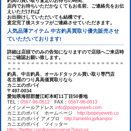
釣具の買い取り査定のお待ちの時間、
店内でお待ちいただかなくてもお名前、ご連絡先をお伝
えいただければ
お出掛けしていただいても結構です。
査定完了後スタッフがご連絡させていただきます。
人気品薄アイテム 中古釣具買取り優先販売させ
ていただいております!
詳細は店頭でのみの告知になりますので店頭へご来店時
にご確認お願い致します。
＝＝＝＝＝＝＝＝＝＝＝＝＝＝＝＝＝＝＝＝＝＝＝＝＝
＝＝＝
釣具、中古釣具、オールドタックル買い取り専門店
名古屋のつり具高価買取りなら
カニエのポパイ
〒497-0034
愛知県海部郡蟹江町本町11丁目50番地
TEL：
0567-96-0612
FAX：
0567-96-0613
メインメールアドレス
info@popeyeweb.com
カニエのポパイ ホームページ
http://popeyeweb.co
カニエのポパイ アメブロ
http://ameblo.jp/kanipo/
カニエのポパイ ツイッター
https://twitter.com/kaniepopeye?lang=ja