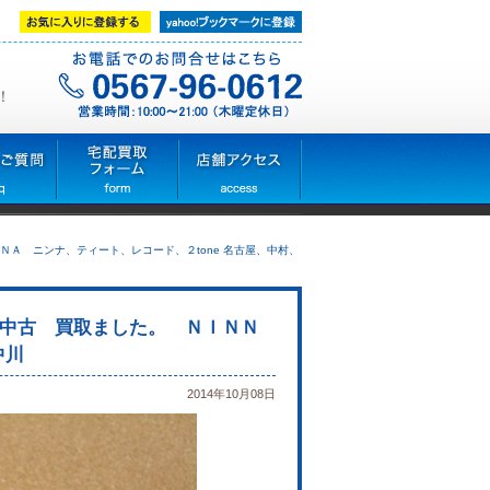
！
Ａ ニンナ、ティート、レコード、２tone 名古屋、中村、
中古 買取ました。 ＮＩＮＮ
中川
2014年10月08日