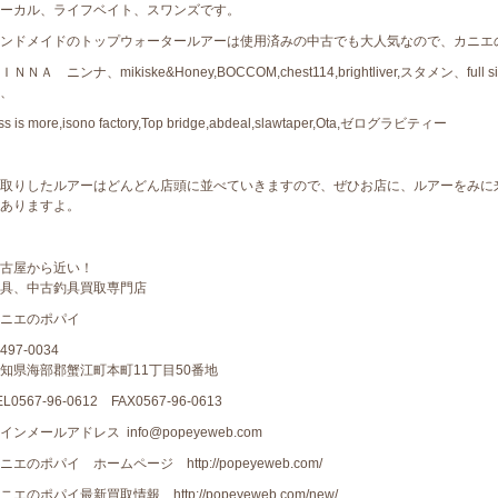
ーカル、ライフベイト、スワンズです。
ンドメイドのトップウォータールアーは使用済みの中古でも大人気なので、カニエ
ＩＮＮＡ ニンナ、mikiske&Honey,BOCCOM,chest114,brightliver,スタメン
、
ess is more,isono factory,Top bridge,abdeal,slawtaper,Ota,ゼログラビティー
取りしたルアーはどんどん店頭に並べていきますので、ぜひお店に、ルアーをみに
ありますよ。
古屋から近い！
具、中古釣具買取専門店
ニエのポパイ
497-0034
知県海部郡蟹江町本町11丁目50番地
EL0567-96-0612 FAX0567-96-0613
インメールアドレス info@popeyeweb.com
ニエのポパイ ホームページ http://popeyeweb.com/
ニエのポパイ最新買取情報 http://popeyeweb.com/new/