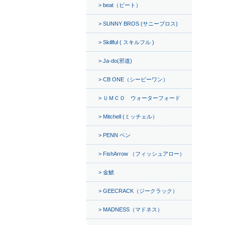
beat（ビート）
SUNNY BROS (サニーブロス)
Skillful ( スキルフル )
Ja-do(邪道)
CB ONE（シービーワン）
ＵＭＣＯ ウォーターフォード
Mitchell (ミッチェル）
PENN ペン
FishArrow （フィッシュアロー）
金鯱
GEECRACK（ジークラック）
MADNESS（マドネス）