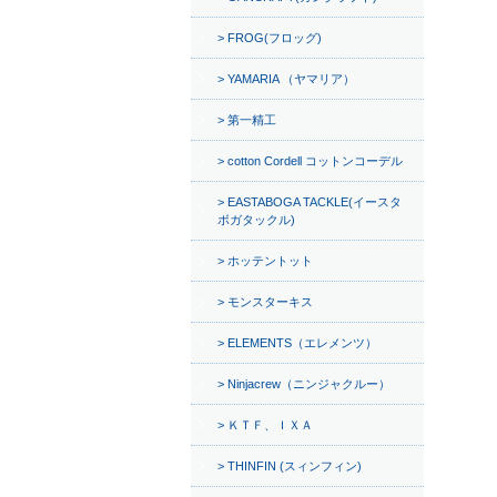
FROG(フロッグ)
YAMARIA （ヤマリア）
第一精工
cotton Cordell コットンコーデル
EASTABOGA TACKLE(イースタ
ボガタックル)
ホッテントット
モンスターキス
ELEMENTS（エレメンツ）
Ninjacrew（ニンジャクルー）
ＫＴＦ、ＩＸＡ
THINFIN (スィンフィン)