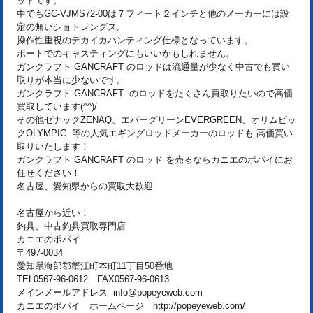
ッドです。
中でもGC-VJMS72-00は７フィート２インチと他のメーカーには設
定の無いショトレングス。
操作性重視のデカイカハンティング仕様となっています。
ボートでのキャスティングにもいいかもしれません。
ガンクラフト GANCRAFT のロッドは流通量が少なく中古でも買い
取りが本当に少ないです。
ガンクラフト GANCRAFT のロッドをたくさん買取りたいので高価
買取しています(^^)/
その他ゼナックZENAQ、エバーグリーンEVERGREEN、オリムピッ
クOLYMPIC 等の人気エギングロッドメーカーのロッドも 高価買い
取りいたします！
ガンクラフト GANCRAFT のロッド を売るならカニエのポパイにお
任せください！
名古屋、愛知県からの買取大歓迎
名古屋から近い！
釣具、中古釣具買取専門店
カニエのポパイ
〒497-0034
愛知県海部郡蟹江町本町11丁目50番地
TEL0567-96-0612 FAX0567-96-0613
メインメールアドレス info@popeyeweb.com
カニエのポパイ ホームページ http://popeyeweb.com/