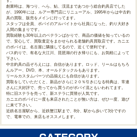
す。
創業時は、海つり、へら、鮎、渓流まであつかう総合釣具店でした
が、1990年には、ルアー専門店にリニューアル、1995年からは中古釣
具の買取、販売をメインに行ってます。
スタッフは全員、ポパイのアルバイトから社員になった、釣り大好き
人間の集まりです。
買取経験も30年以上のベテランばかりで、商品の価値を知っているの
で、安心して、買取査定をまかせられる老舗釣具買取店です。カニエ
のポパイは、名古屋に隣接してるので、近くて便利です。
バス釣りで、有名な大江川、琵琶湖の行き帰りにも、お気軽によって
下さい。
中古釣具の品ぞろえには、自信があります。ロッド、リールはもちろ
んルアー、DVD、本、オールドタックルもあります。
リールカスタムパーツの品揃えにも自信があります。
買取をしていただくと、新品がさらに２０％引きになる特典は、常連
さんに大好評で、売ってから買うのがポパイ流ともいわれてます。
特に旧ステラを売って、新ステラに買替が人気です。
カニエのポパイに一度も来店されたことが無い方は、ぜひ一度、遊び
に来て下さい。
近鉄名古屋駅から、近鉄蟹江駅まで、8分、駅から歩いて3分ですの
で、電車での、来店もオススメします。