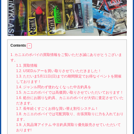
Contents
1.
カニエのポパイの買取情報をご覧いただき誠にありがとうございま
す。
1.1.
買取情報
1.2.
USEDルアーを買い取りさせていただきました！
1.3.
ただいま5月11日(日)までの期間限定でお得なイベントを開催
しております！
1.4.
ジャンル問わず使わなくなった中古釣具を
1.5.
カニエのポパイでは高価買い取りさせていただいております！
1.6.
処分にお困りな釣具、カニエのポパイが大切に査定させていた
だきます。
1.7.
長年続くすごくお得な買い替え割引システム！
1.8.
カニエのポパイでは宅配買取り、出張買取りに力を入れており
ます。
1.9.
人気品薄アイテム 中古釣具買取り優先販売させていただいて
おります!