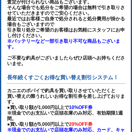
査定が付けられない商品もございます。
そんな場合でも処分をご希望の場合は無料で引き取りさ
せていただきますのでご安心ください。
最近ではお客様ご自身で処分されると処分費用が掛かる
場合もございますので
引き取り処分ご希望のお客様はお気軽にスタッフにお申
し付けください。
※バッテリーなど一部引き取り不可な商品もございま
す。
ご不要な釣具がございましたらぜひ店頭へお持ちくださ
いませ。
長年続くすごくお得な買い替え割引システム！
カニエのポパイで釣具を買い取りさせていただくと
買い替えの際うれしいお得な割引券を差し上げておりま
す。
●買い取り額が1,000円以上で
10%OFF券
※現金でのお支払いで店頭在庫のみ対応、有効期限1週
間。
●買い取り額が5,000円以上で
20%OFF券
※現金でのお支払いで店頭在庫のみ対応、カード、キャ