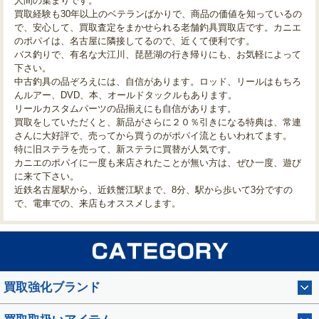
人間の集まりです。
買取経験も30年以上のベテランばかりで、商品の価値を知っているの
で、安心して、買取査定をまかせられる老舗釣具買取店です。カニエ
のポパイは、名古屋に隣接してるので、近くて便利です。
バス釣りで、有名な大江川、琵琶湖の行き帰りにも、お気軽によって
下さい。
中古釣具の品ぞろえには、自信があります。ロッド、リールはもちろ
んルアー、DVD、本、オールドタックルもあります。
リールカスタムパーツの品揃えにも自信があります。
買取をしていただくと、新品がさらに２０％引きになる特典は、常連
さんに大好評で、売ってから買うのがポパイ流ともいわれてます。
特に旧ステラを売って、新ステラに買替が人気です。
カニエのポパイに一度も来店されたことが無い方は、ぜひ一度、遊び
に来て下さい。
近鉄名古屋駅から、近鉄蟹江駅まで、8分、駅から歩いて3分ですの
で、電車での、来店もオススメします。
買取強化ブランド