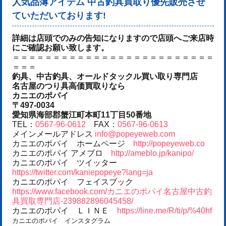
人気品薄アイテム 中古釣具買取り優先販売させ
ていただいております!
詳細は店頭でのみの告知になりますので店頭へご来店時
にご確認お願い致します。
＝＝＝＝＝＝＝＝＝＝＝＝＝＝＝＝＝＝＝＝＝＝＝＝＝
＝＝＝
釣具、中古釣具、オールドタックル買い取り専門店
名古屋のつり具高価買取りなら
カニエのポパイ
〒497-0034
愛知県海部郡蟹江町本町11丁目50番地
TEL：
0567-96-0612
FAX：
0567-96-0613
メインメールアドレス
info@popeyeweb.com
カニエのポパイ ホームページ
http://popeyeweb.co
カニエのポパイ アメブロ
http://ameblo.jp/kanipo/
カニエのポパイ ツイッター
https://twitter.com/kaniepopeye?lang=ja
カニエのポパイ フェイスブック
https://www.facebook.com/カニエのポパイ名古屋中古釣
具買取専門店-239882896045458/
カニエのポパイ ＬＩＮＥ
https://line.me/R/ti/p/%40hf
カニエのポパイ インスタグラム