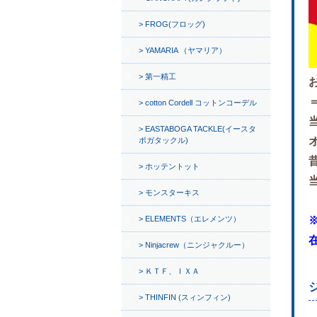
FROG(フロッグ)
YAMARIA （ヤマリア）
第一精工
cotton Cordell コットンコーデル
EASTABOGA TACKLE(イースタ
ボガタックル)
ホッテントット
モンスターキス
ELEMENTS（エレメンツ）
Ninjacrew（ニンジャクルー）
ＫＴＦ、ＩＸＡ
THINFIN (スィンフィン)