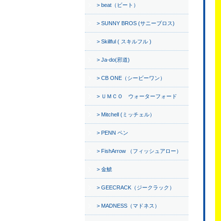
beat（ビート）
SUNNY BROS (サニーブロス)
Skillful ( スキルフル )
Ja-do(邪道)
CB ONE（シービーワン）
ＵＭＣＯ ウォーターフォード
Mitchell (ミッチェル）
PENN ペン
FishArrow （フィッシュアロー）
金鯱
GEECRACK（ジークラック）
MADNESS（マドネス）