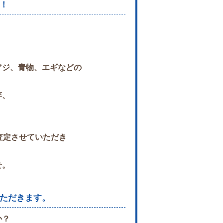
！
アジ、青物、
エギなどの
竿、
査定させていただき
せ。
ただきます。
か？