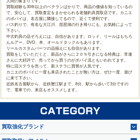
人間の集まりです。
買取経験も30年以上のベテランばかりで、商品の価値を知っているの
で、安心して、買取査定をまかせられる老舗釣具買取店です。カニエ
のポパイは、名古屋に隣接してるので、近くて便利です。
バス釣りで、有名な大江川、琵琶湖の行き帰りにも、お気軽によって
下さい。
中古釣具の品ぞろえには、自信があります。ロッド、リールはもちろ
んルアー、DVD、本、オールドタックルもあります。
リールカスタムパーツの品揃えにも自信があります。
買取をしていただくと、新品がさらに２０％引きになる特典は、常連
さんに大好評で、売ってから買うのがポパイ流ともいわれてます。
特に旧ステラを売って、新ステラに買替が人気です。
カニエのポパイに一度も来店されたことが無い方は、ぜひ一度、遊び
に来て下さい。
近鉄名古屋駅から、近鉄蟹江駅まで、8分、駅から歩いて3分ですの
で、電車での、来店もオススメします。
買取強化ブランド