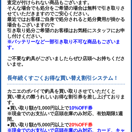
査定が付けられない商品もございます。
そんな場合でも処分をご希望の場合は無料で引き取りさ
せていただきますのでご安心ください。
最近ではお客様ご自身で処分されると処分費用が掛かる
場合もございますので
引き取り処分ご希望のお客様はお気軽にスタッフにお申
し付けください。
※バッテリーなど一部引き取り不可な商品もございま
す。
ご不要な釣具がございましたらぜひ店頭へお持ちくださ
いませ。
長年続くすごくお得な買い替え割引システム！
カニエのポパイで釣具を買い取りさせていただくと
買い替えの際うれしいお得な割引券を差し上げておりま
す。
●買い取り額が1,000円以上で
10%OFF券
※現金でのお支払いで店頭在庫のみ対応、有効期限1週
間。
●買い取り額が5,000円以上で
20%OFF券
※現金でのお支払いで店頭在庫のみ対応、カード、キャ