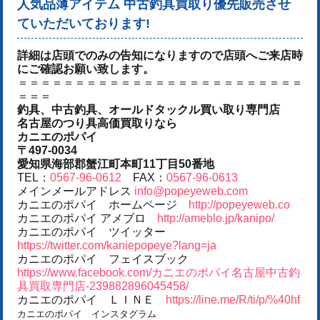
人気品薄アイテム 中古釣具買取り優先販売させ
ていただいております!
詳細は店頭でのみの告知になりますので店頭へご来店時
にご確認お願い致します。
＝＝＝＝＝＝＝＝＝＝＝＝＝＝＝＝＝＝＝＝＝＝＝＝＝
＝＝＝
釣具、中古釣具、オールドタックル買い取り専門店
名古屋のつり具高価買取りなら
カニエのポパイ
〒497-0034
愛知県海部郡蟹江町本町11丁目50番地
TEL：
0567-96-0612
FAX：
0567-96-0613
メインメールアドレス
info@popeyeweb.com
カニエのポパイ ホームページ
http://popeyeweb.co
カニエのポパイ アメブロ
http://ameblo.jp/kanipo/
カニエのポパイ ツイッター
https://twitter.com/kaniepopeye?lang=ja
カニエのポパイ フェイスブック
https://www.facebook.com/カニエのポパイ名古屋中古釣
具買取専門店-239882896045458/
カニエのポパイ ＬＩＮＥ
https://line.me/R/ti/p/%40hf
カニエのポパイ インスタグラム