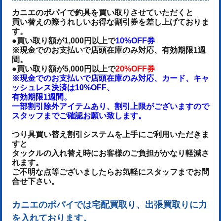
カニエのポパイで釣具を買い取りさせていただくと
買い替えの際うれしいお得な割引券を差し上げておりま
す。
●買い取り額が1,000円以上で
10%OFF券
※現金でのお支払いで店頭在庫のみ対応、有効期限1週
間。
●買い取り額が5,000円以上で
20%OFF券
※現金でのお支払いで店頭在庫のみ対応、カード、キャ
ッシュレス決済は10%OFF、
有効期限1週間。
一部割引除外アイテムあり、割引上限がございますので
スタッフまでご確認お願い致します。
つり具買い替え割引システムを上手にご利用いただきま
すと
タックルの入れ替え時にお客様のご負担がかなり軽減さ
れます。
ご不明な点等ございましたらお気軽にスタッフまでお問
合せ下さい。
カニエのポパイでは宅配買取り、出張買取りに力
を入れております。