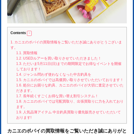
Contents
1.
カニエのポパイの買取情報をご覧いただき誠にありがとうございま
す。
1.1.
買取情報
1.2.
USEDルアーを買い取りさせていただきました！
1.3.
ただいま5月11日(日)までの期間限定でお得なイベントを開催
しております！
1.4.
ジャンル問わず使わなくなった中古釣具を
1.5.
カニエのポパイでは高価買い取りさせていただいております！
1.6.
処分にお困りな釣具、カニエのポパイが大切に査定させていた
だきます。
1.7.
長年続くすごくお得な買い替え割引システム！
1.8.
カニエのポパイでは宅配買取り、出張買取りに力を入れており
ます。
1.9.
人気品薄アイテム 中古釣具買取り優先販売させていただいて
おります!
カニエのポパイの買取情報をご覧いただき誠にありがと