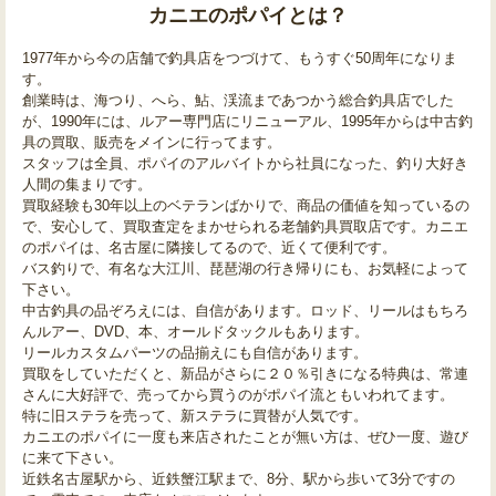
カニエのポパイとは？
1977年から今の店舗で釣具店をつづけて、もうすぐ50周年になりま
す。
創業時は、海つり、へら、鮎、渓流まであつかう総合釣具店でした
が、1990年には、ルアー専門店にリニューアル、1995年からは中古釣
具の買取、販売をメインに行ってます。
スタッフは全員、ポパイのアルバイトから社員になった、釣り大好き
人間の集まりです。
買取経験も30年以上のベテランばかりで、商品の価値を知っているの
で、安心して、買取査定をまかせられる老舗釣具買取店です。カニエ
のポパイは、名古屋に隣接してるので、近くて便利です。
バス釣りで、有名な大江川、琵琶湖の行き帰りにも、お気軽によって
下さい。
中古釣具の品ぞろえには、自信があります。ロッド、リールはもちろ
んルアー、DVD、本、オールドタックルもあります。
リールカスタムパーツの品揃えにも自信があります。
買取をしていただくと、新品がさらに２０％引きになる特典は、常連
さんに大好評で、売ってから買うのがポパイ流ともいわれてます。
特に旧ステラを売って、新ステラに買替が人気です。
カニエのポパイに一度も来店されたことが無い方は、ぜひ一度、遊び
に来て下さい。
近鉄名古屋駅から、近鉄蟹江駅まで、8分、駅から歩いて3分ですの