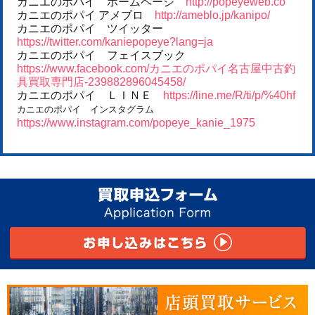
カニエのポパイ ホームページ
http://popeyeweb.co
カニエのポパイ アメブロ
http://ameblo.jp/kanipo/
カニエのポパイ ツイッター
https://twitter.com/kaniepopeye?lang=ja
カニエのポパイ フェイスブック
https://www.facebook.com/カニエのポパイ名古屋中古釣
具買取専門店-239882896045458/
カニエのポパイ ＬＩＮＥ
https://line.me/R/ti/p/%40hf
カニエのポパイ インスタグラム
https://www.instagram.com/popeye_kanie_1975