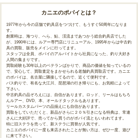
カニエのポパイとは？
1977年から今の店舗で釣具店をつづけて、もうすぐ50周年になりま
す。
創業時は、海つり、へら、鮎、渓流まであつかう総合釣具店でした
が、1990年には、ルアー専門店にリニューアル、1995年からは中古釣
具の買取、販売をメインに行ってます。
スタッフは全員、ポパイのアルバイトから社員になった、釣り大好き
人間の集まりです。
買取経験も30年以上のベテランばかりで、商品の価値を知っているの
で、安心して、買取査定をまかせられる老舗釣具買取店です。カニエ
のポパイは、名古屋に隣接してるので、近くて便利です。
バス釣りで、有名な大江川、琵琶湖の行き帰りにも、お気軽によって
下さい。
中古釣具の品ぞろえには、自信があります。ロッド、リールはもちろ
んルアー、DVD、本、オールドタックルもあります。
リールカスタムパーツの品揃えにも自信があります。
買取をしていただくと、新品がさらに２０％引きになる特典は、常連
さんに大好評で、売ってから買うのがポパイ流ともいわれてます。
特に旧ステラを売って、新ステラに買替が人気です。
カニエのポパイに一度も来店されたことが無い方は、ぜひ一度、遊び
に来て下さい。