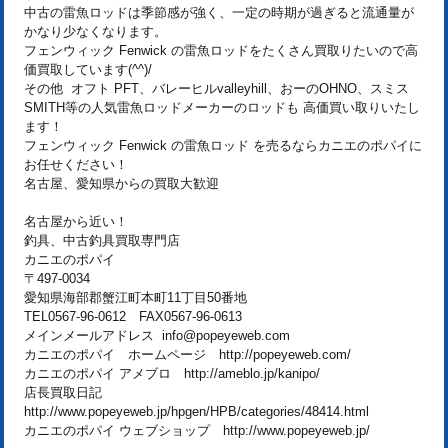
中古の雷魚ロッドは季節感が強く、一定の時期が過ぎると流通量が
かなり少なくなります。
フェンウィック Fenwick の雷魚ロッドをたくさん買取りたいので高
価買取しています(^^)/
その他 オフト PFT、バレーヒルvalleyhill、おーのOHNO、スミス
SMITH等の人気雷魚ロッドメーカーのロッドも 高価買い取りいたし
ます！
フェンウィック Fenwick の雷魚ロッド を売るならカニエのポパイに
お任せください！
名古屋、愛知県からの買取大歓迎
名古屋から近い！
釣具、中古釣具買取専門店
カニエのポパイ
〒497-0034
愛知県海部郡蟹江町本町11丁目50番地
TEL0567-96-0612 FAX0567-96-0613
メインメールアドレス info@popeyeweb.com
カニエのポパイ ホームページ http://popeyeweb.com/
カニエのポパイ アメブロ http://ameblo.jp/kanipo/
店長買取日記
http://www.popeyeweb.jp/hpgen/HPB/categories/48414.html
カニエのポパイ ウェブショップ http://www.popeyeweb.jp/