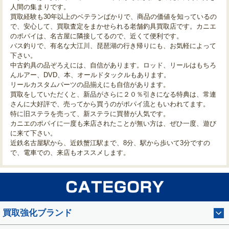
人間の集まりです。
買取経験も30年以上のベテランばかりで、商品の価値を知っているの
で、安心して、買取査定をまかせられる老舗釣具買取店です。カニエ
のポパイは、名古屋に隣接してるので、近くて便利です。
バス釣りで、有名な大江川、琵琶湖の行き帰りにも、お気軽によって
下さい。
中古釣具の品ぞろえには、自信があります。ロッド、リールはもちろ
んルアー、DVD、本、オールドタックルもあります。
リールカスタムパーツの品揃えにも自信があります。
買取をしていただくと、新品がさらに２０％引きになる特典は、常連
さんに大好評で、売ってから買うのがポパイ流ともいわれてます。
特に旧ステラを売って、新ステラに買替が人気です。
カニエのポパイに一度も来店されたことが無い方は、ぜひ一度、遊び
に来て下さい。
近鉄名古屋駅から、近鉄蟹江駅まで、8分、駅から歩いて3分ですの
で、電車での、来店もオススメします。
買取強化ブランド