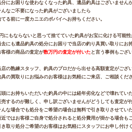
処分にお困りな使わなくなった釣具、遺品釣具はございません
そんなご不要になった釣具がございましたら
捨てる前に一度カニエのポパイへお持ちください。
1円にもならないと思って捨てていた釣具がお宝に化ける可能性
過去にも遺品釣具の処分にお困りで当店の釣り具買い取りにお
お客様の商品の査定が
数万円の査定が付いた
と言う事例もござい
当店の熟練スタッフ、釣具のプロだから出せる高額査定がござ
釣具の買取りにお悩みのお客様はお気軽にご来店、ご相談くだ
店頭にお持ちいただいた釣具の中には経年劣化などで壊れてい
販売するのが難しく、申し訳ございませんがどうしても査定が
そんな場合でも処分をご希望の場合は無料で引き取りさせてい
最近ではお客様ご自身で処分されると処分費用が掛かる場合も
引き取り処分ご希望のお客様はお気軽にスタッフにお申し付け