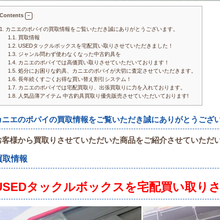
Contents
1.
カニエのポパイの買取情報をご覧いただき誠にありがとうございます。
1.1.
買取情報
1.2.
USEDタックルボックスを宅配買い取りさせていただきました！
1.3.
ジャンル問わず使わなくなった中古釣具を
1.4.
カニエのポパイでは高価買い取りさせていただいております！
1.5.
処分にお困りな釣具、カニエのポパイが大切に査定させていただきます。
1.6.
長年続くすごくお得な買い替え割引システム！
1.7.
カニエのポパイでは宅配買取り、出張買取りに力を入れております。
1.8.
人気品薄アイテム 中古釣具買取り優先販売させていただいております!
カニエのポパイの買取情報をご覧いただき誠にありがとうござ
お客様から買取りさせていただいた商品をご紹介させていただ
買取情報
USEDタックルボックスを宅配
買い取り