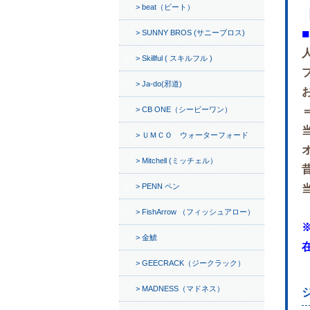
beat（ビート）
SUNNY BROS (サニーブロス)
Skillful ( スキルフル )
Ja-do(邪道)
CB ONE（シービーワン）
ＵＭＣＯ ウォーターフォード
Mitchell (ミッチェル）
PENN ペン
FishArrow （フィッシュアロー）
金鯱
GEECRACK（ジークラック）
MADNESS（マドネス）