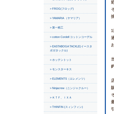
FROG(フロッグ)
YAMARIA （ヤマリア）
第一精工
cotton Cordell コットンコーデル
EASTABOGA TACKLE(イースタ
ボガタックル)
ホッテントット
モンスターキス
ELEMENTS（エレメンツ）
Ninjacrew（ニンジャクルー）
ＫＴＦ、ＩＸＡ
THINFIN (スィンフィン)