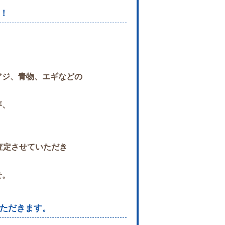
！
アジ、青物、
エギなどの
竿、
査定させていただき
せ。
ただきます。