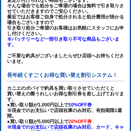
査定が付けられない商品もございます。
そんな場合でも処分をご希望の場合は無料で引き取りさ
せていただきますのでご安心ください。
最近ではお客様ご自身で処分されると処分費用が掛かる
場合もございますので
引き取り処分ご希望のお客様はお気軽にスタッフにお申
し付けください。
※バッテリーなど一部引き取り不可な商品もございま
す。
ご不要な釣具がございましたらぜひ店頭へお持ちくださ
いませ。
長年続くすごくお得な買い替え割引システム！
カニエのポパイで釣具を買い取りさせていただくと
買い替えの際うれしいお得な割引券を差し上げておりま
す。
●買い取り額が1,000円以上で
10%OFF券
※現金でのお支払いで店頭在庫のみ対応、有効期限1週
間。
●買い取り額が5,000円以上で
20%OFF券
※現金でのお支払いで店頭在庫のみ対応、カード、キャ