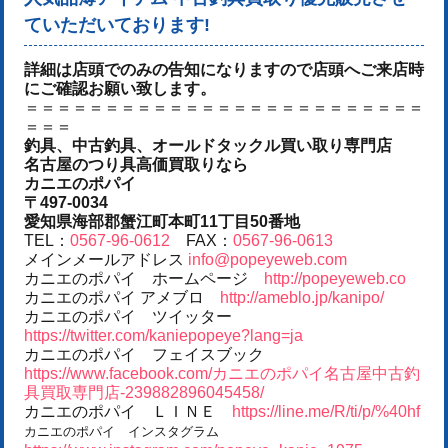
ていただいております!
詳細は店頭でのみの告知になりますので店頭へご来店時
にご確認お願い致します。
＝＝＝＝＝＝＝＝＝＝＝＝＝＝＝＝＝＝＝＝＝＝＝＝＝
＝＝＝
釣具、中古釣具、オールドタックル買い取り専門店
名古屋のつり具高価買取りなら
カニエのポパイ
〒497-0034
愛知県海部郡蟹江町本町11丁目50番地
TEL：
0567-96-0612
FAX：
0567-96-0613
メインメールアドレス
info@popeyeweb.com
カニエのポパイ ホームページ
http://popeyeweb.co
カニエのポパイ アメブロ
http://ameblo.jp/kanipo/
カニエのポパイ ツイッター
https://twitter.com/kaniepopeye?lang=ja
カニエのポパイ フェイスブック
https://www.facebook.com/カニエのポパイ名古屋中古釣
具買取専門店-239882896045458/
カニエのポパイ ＬＩＮＥ
https://line.me/R/ti/p/%40hf
カニエのポパイ インスタグラム