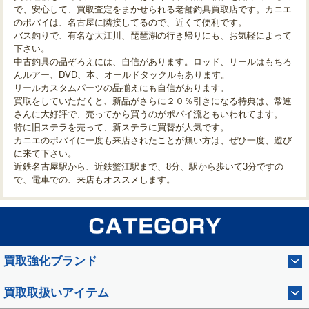
で、安心して、買取査定をまかせられる老舗釣具買取店です。カニエ
のポパイは、名古屋に隣接してるので、近くて便利です。
バス釣りで、有名な大江川、琵琶湖の行き帰りにも、お気軽によって
下さい。
中古釣具の品ぞろえには、自信があります。ロッド、リールはもちろ
んルアー、DVD、本、オールドタックルもあります。
リールカスタムパーツの品揃えにも自信があります。
買取をしていただくと、新品がさらに２０％引きになる特典は、常連
さんに大好評で、売ってから買うのがポパイ流ともいわれてます。
特に旧ステラを売って、新ステラに買替が人気です。
カニエのポパイに一度も来店されたことが無い方は、ぜひ一度、遊び
に来て下さい。
近鉄名古屋駅から、近鉄蟹江駅まで、8分、駅から歩いて3分ですの
で、電車での、来店もオススメします。
買取強化ブランド
買取取扱いアイテム