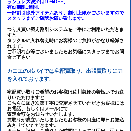
ッシュレス決済は10%OFF、
有効期限1週間。
一部割引除外アイテムあり、割引上限がございますので
スタッフまでご確認お願い致します。
つり具買い替え割引システムを上手にご利用いただきま
すと
タックルの入れ替え時にお客様のご負担がかなり軽減さ
れます。
ご不明な点等ございましたらお気軽にスタッフまでお問
合せ下さい。
カニエのポパイでは宅配買取り、出張買取りに力
を入れております。
宅配買い取りご希望のお客様は佐川急便の着払いでお送
りいただけます
と
こちらに届き次第丁寧に査定させていただき
お客様には
お電話、もしくはメールにて
査定金額をお知らせいたします。
買取りが成立いたしましたらお客様の口座に即日お振込
みさせていただきます。
※土日、祝日、ご連絡した時間によっては翌日、翌々日