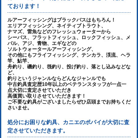
ております！
ルアーフィッシングはブラックバスはもちろん！
エリアフィッシング、ネイティブトラウト、
ナマズ、雷魚などのフレッシュウォーターから
シーバス、フラットフィッシュ、ロックフィッシュ、メ
バル、アジ、青物、
エギなどの
ソルトウォータールアーフィッシング、
その他にもフライフィッシング、テンカラ、渓流、ヘラ
竿、鮎竿、
舟釣り、磯釣り、筏釣り、投げ釣り、落とし込みなどな
ど、
釣りというジャンルならどんなジャンルでも
中古釣具査定歴10年以上のベテランスタッフが一点一
点大切に査定させていただき
高価買い取りさせていただきます！
ご不要な釣具がございましたらぜひ店頭までお持ちくだ
さいませ。
処分にお困りな釣具、カニエのポパイが大切に査
定させていただきます。