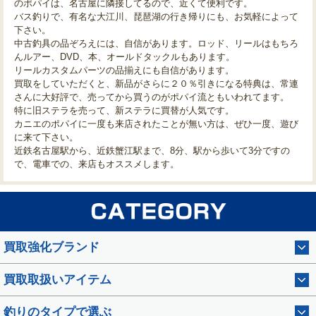
のポパイは、名古屋に隣接してるので、近くて便利です。
バス釣りで、有名な大江川、琵琶湖の行き帰りにも、お気軽によって
下さい。
中古釣具の品ぞろえには、自信があります。ロッド、リールはもちろ
んルアー、DVD、本、オールドタックルもあります。
リールカスタムパーツの品揃えにも自信があります。
買取をしていただくと、新品がさらに２０％引きになる特典は、常連
さんに大好評で、売ってから買うのがポパイ流ともいわれてます。
特に旧ステラを売って、新ステラに買替が人気です。
カニエのポパイに一度も来店されたことが無い方は、ぜひ一度、遊び
に来て下さい。
近鉄名古屋駅から、近鉄蟹江駅まで、8分、駅から歩いて3分ですの
で、電車での、来店もオススメします。
買取強化ブランド
買取取扱いアイテム
釣りのタイプで選ぶ