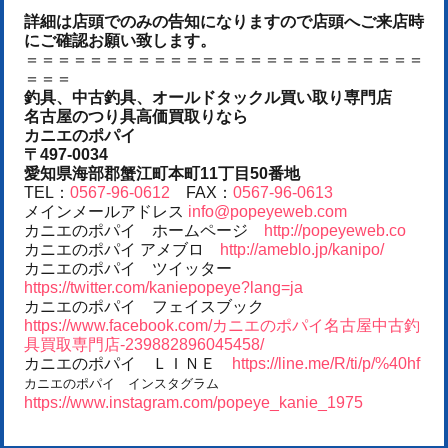
詳細は店頭でのみの告知になりますので店頭へご来店時
にご確認お願い致します。
＝＝＝＝＝＝＝＝＝＝＝＝＝＝＝＝＝＝＝＝＝＝＝＝＝
＝＝＝
釣具、中古釣具、オールドタックル買い取り専門店
名古屋のつり具高価買取りなら
カニエのポパイ
〒497-0034
愛知県海部郡蟹江町本町11丁目50番地
TEL：
0567-96-0612
FAX：
0567-96-0613
メインメールアドレス
info@popeyeweb.com
カニエのポパイ ホームページ
http://popeyeweb.co
カニエのポパイ アメブロ
http://ameblo.jp/kanipo/
カニエのポパイ ツイッター
https://twitter.com/kaniepopeye?lang=ja
カニエのポパイ フェイスブック
https://www.facebook.com/カニエのポパイ名古屋中古釣
具買取専門店-239882896045458/
カニエのポパイ ＬＩＮＥ
https://line.me/R/ti/p/%40hf
カニエのポパイ インスタグラム
https://www.instagram.com/popeye_kanie_1975