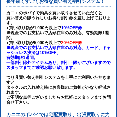
長年続くすごくお得な買い替え割引システム！
カニエのポパイで釣具を買い取りさせていただくと
買い替えの際うれしいお得な割引券を差し上げておりま
す。
●買い取り額が1,000円以上で
10%OFF券
※現金でのお支払いで店頭在庫のみ対応、有効期限1週
間。
●買い取り額が5,000円以上で
20%OFF券
※現金でのお支払いで店頭在庫のみ対応、カード、キャ
ッシュレス決済は10%OFF、
有効期限1週間。
一部割引除外アイテムあり、割引上限がございますので
スタッフまでご確認お願い致します。
つり具買い替え割引システムを上手にご利用いただきま
すと
タックルの入れ替え時にお客様のご負担がかなり軽減さ
れます。
ご不明な点等ございましたらお気軽にスタッフまでお問
合せ下さい。
カニエのポパイでは宅配買取り、出張買取りに力