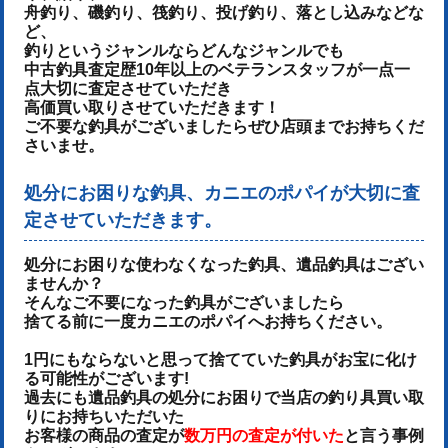
舟釣り、磯釣り、筏釣り、投げ釣り、落とし込みなどな
ど、
釣りというジャンルならどんなジャンルでも
中古釣具査定歴10年以上のベテランスタッフが一点一
点大切に査定させていただき
高価買い取りさせていただきます！
ご不要な釣具がございましたらぜひ店頭までお持ちくだ
さいませ。
処分にお困りな釣具、カニエのポパイが大切に査
定させていただきます。
処分にお困りな使わなくなった釣具、遺品釣具はござい
ませんか？
そんなご不要になった釣具がございましたら
捨てる前に一度カニエのポパイへお持ちください。
1円にもならないと思って捨てていた釣具がお宝に化け
る可能性がございます!
過去にも遺品釣具の処分にお困りで当店の釣り具買い取
りにお持ちいただいた
お客様の商品の査定が
数万円の査定が付いた
と言う事例