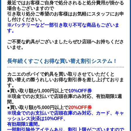
最近ではお客様ご自身で処分されると処分費用が掛かる
場合もございますので
引き取り処分ご希望のお客様はお気軽にスタッフにお申
し付けください。
※バッテリーなど一部引き取り不可な商品もございま
す。
ご不要な釣具がございましたらぜひ店頭へお持ちくださ
いませ。
長年続くすごくお得な買い替え割引システム！
カニエのポパイで釣具を買い取りさせていただくと
買い替えの際うれしいお得な割引券を差し上げておりま
す。
●買い取り額が1,000円以上で
10%OFF券
※現金でのお支払いで店頭在庫のみ対応、有効期限1週
間。
●買い取り額が5,000円以上で
20%OFF券
※現金でのお支払いで店頭在庫のみ対応、カード、キャ
ッシュレス決済は10%OFF、
有効期限1週間。
一部割引除外アイテムあり、割引上限がございますので