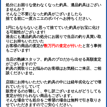
処分にお困りな使わなくなった釣具、遺品釣具はござい
ませんか？
そんなご不要になった釣具がございましたら
捨てる前に一度カニエのポパイへお持ちください。
1円にもならないと思って捨てていた釣具がお宝に化け
る可能性がございます!
過去にも遺品釣具の処分にお困りで当店の釣り具買い取
りにお持ちいただいた
お客様の商品の査定が
数万円の査定が付いた
と言う事例
もございます!
当店の熟練スタッフ、釣具のプロだから出せる高額査定
がございますので
釣具の買取りにお悩みのお客様はお気軽にご来店、ご相
談くださいませ。
店頭にお持ちいただいた釣具の中には経年劣化などで壊
れていたりしていて
販売するのが難しく、申し訳ございませんがどうしても
査定が付けられない商品もございます。
そんな場合でも処分をご希望の場合は無料で引き取りさ
せていただきますのでご安心ください。