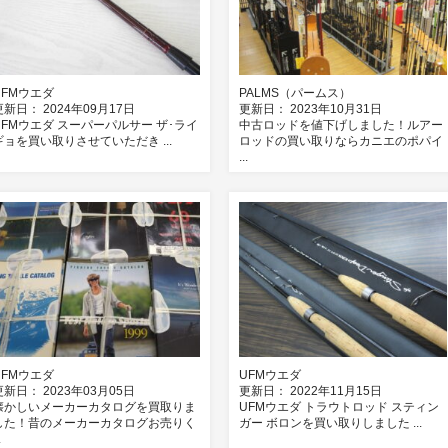
UFMウエダ
PALMS（パームス）
更新日： 2024年09月17日
更新日： 2023年10月31日
UFMウエダ スーパーパルサー ザ･ライ
中古ロッドを値下げしました！ルアー
ギョを買い取りさせていただき ...
ロッドの買い取りならカニエのポパイ
...
UFMウエダ
UFMウエダ
更新日： 2023年03月05日
更新日： 2022年11月15日
懐かしいメーカーカタログを買取りま
UFMウエダ トラウトロッド スティン
した！昔のメーカーカタログお売りく
ガー ボロンを買い取りしました ...
.