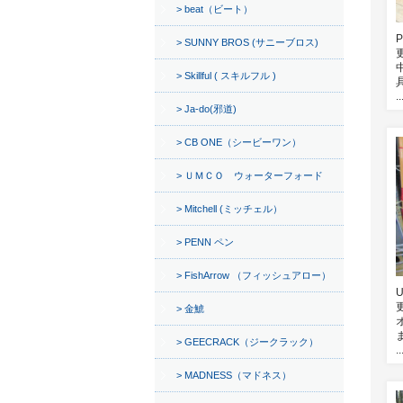
beat（ビート）
SUNNY BROS (サニーブロス)
Skillful ( スキルフル )
..
Ja-do(邪道)
CB ONE（シービーワン）
ＵＭＣＯ ウォーターフォード
Mitchell (ミッチェル）
PENN ペン
FishArrow （フィッシュアロー）
金鯱
GEECRACK（ジークラック）
..
MADNESS（マドネス）