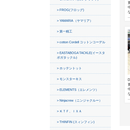
FROG(フロッグ)
..
YAMARIA （ヤマリア）
第一精工
cotton Cordell コットンコーデル
EASTABOGA TACKLE(イースタ
ボガタックル)
ホッテントット
モンスターキス
ELEMENTS（エレメンツ）
..
Ninjacrew（ニンジャクルー）
ＫＴＦ、ＩＸＡ
THINFIN (スィンフィン)