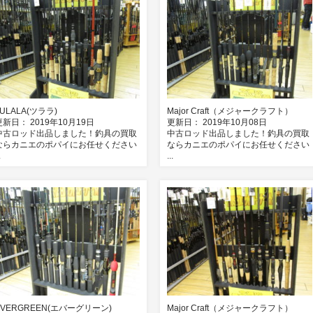
TULALA(ツララ)
Major Craft（メジャークラフト）
更新日： 2019年10月19日
更新日： 2019年10月08日
中古ロッド出品しました！釣具の買取
中古ロッド出品しました！釣具の買取
ならカニエのポパイにお任せください
ならカニエのポパイにお任せください
.
...
EVERGREEN(エバーグリーン)
Major Craft（メジャークラフト）