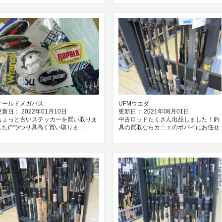
オールドメガバス
UFMウエダ
更新日： 2022年01月10日
更新日： 2021年08月01日
ちょっと古いステッカーを買い取りま
中古ロッドたくさん出品しました！釣
した(^^)/つり具高く買い取りま ...
具の買取ならカニエのポパイにお任せ
...