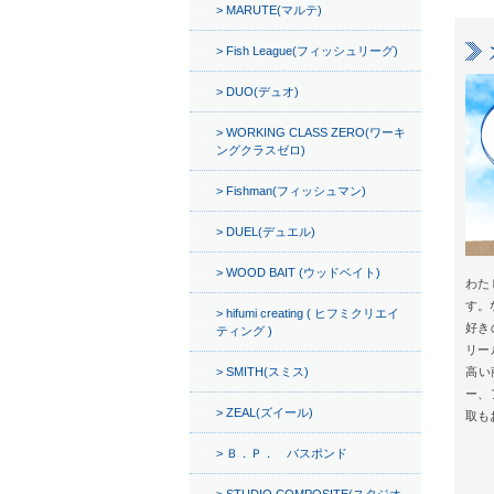
MARUTE(マルテ)
Fish League(フィッシュリーグ)
DUO(デュオ)
WORKING CLASS ZERO(ワーキ
ングクラスゼロ)
Fishman(フィッシュマン)
DUEL(デュエル)
WOOD BAIT (ウッドベイト)
わた
す。
hifumi creating ( ヒフミクリエイ
好き
ティング )
リー
SMITH(スミス)
高い
ー、
ZEAL(ズイール)
取も
Ｂ．Ｐ． バスポンド