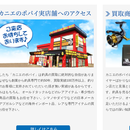
したち「カニエのポパイ」は釣具の買取に絶対的な自信がありま
カニエのポパイ
なぜなら創業から釣具専門で約50年、買取実績100万件以上、釣り
イヤーばかりな
のお客様に支持されていただいた揺ぎ無い実績があるからです。
ン店だと見落と
ルはもちろん、オールドタックルなどのレアアイテム・希少性の
す。釣具を売る
商品の買取もお任せ下さい。シマノやダイワなどの日本メーカ
ィンテージ、オ
アブガルシアなどの海外インポート品、レアな専門アイテムの買
足いただけるよ
お任せ下さい。
らではの深い知