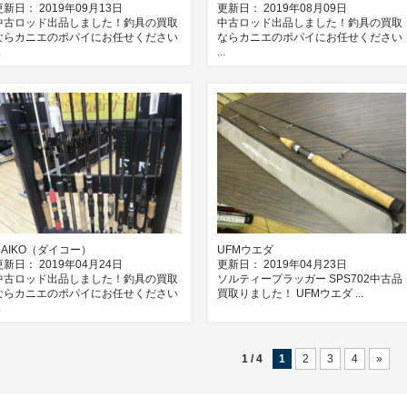
更新日： 2019年09月13日
更新日： 2019年08月09日
中古ロッド出品しました！釣具の買取
中古ロッド出品しました！釣具の買取
ならカニエのポパイにお任せください
ならカニエのポパイにお任せください
.
...
DAIKO（ダイコー）
UFMウエダ
更新日： 2019年04月24日
更新日： 2019年04月23日
中古ロッド出品しました！釣具の買取
ソルティープラッガー SPS702中古品
ならカニエのポパイにお任せください
買取りました！ UFMウエダ ...
.
1 / 4
1
2
3
4
»