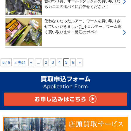
昔のつり具、オールドタックルの買い取りな
らカニエのポパイにお任せください！
使わなくなったルアー、ワームを買い取りさ
せていただきました(^_-)-☆ルアー、ワーム高
く買い取ります！蟹江のポパイ
5 / 6
« 先頭
«
...
2
3
4
5
6
»