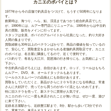
カニエのポパイとは？
1977年から今の店舗で釣具店をつづけて、もうすぐ50周年になりま
す。
創業時は、海つり、へら、鮎、渓流まであつかう総合釣具店でした
が、1990年には、ルアー専門店にリニューアル、1995年からは中古釣
具の買取、販売をメインに行ってます。
スタッフは全員、ポパイのアルバイトから社員になった、釣り大好き
人間の集まりです。
買取経験も30年以上のベテランばかりで、商品の価値を知っているの
で、安心して、買取査定をまかせられる老舗釣具買取店です。カニエ
のポパイは、名古屋に隣接してるので、近くて便利です。
バス釣りで、有名な大江川、琵琶湖の行き帰りにも、お気軽によって
下さい。
中古釣具の品ぞろえには、自信があります。ロッド、リールはもちろ
んルアー、DVD、本、オールドタックルもあります。
リールカスタムパーツの品揃えにも自信があります。
買取をしていただくと、新品がさらに２０％引きになる特典は、常連
さんに大好評で、売ってから買うのがポパイ流ともいわれてます。
特に旧ステラを売って、新ステラに買替が人気です。
カニエのポパイに一度も来店されたことが無い方は、ぜひ一度、遊び
に来て下さい。
近鉄名古屋駅から、近鉄蟹江駅まで、8分、駅から歩いて3分ですの
で、電車での、来店もオススメします。