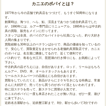
カニエのポパイとは？
1977年から今の店舗で釣具店をつづけて、もうすぐ50周年になりま
す。
創業時は、海つり、へら、鮎、渓流まであつかう総合釣具店でした
が、1990年には、ルアー専門店にリニューアル、1995年からは中古釣
具の買取、販売をメインに行ってます。
スタッフは全員、ポパイのアルバイトから社員になった、釣り大好き
人間の集まりです。
買取経験も30年以上のベテランばかりで、商品の価値を知っているの
で、安心して、買取査定をまかせられる老舗釣具買取店です。カニエ
のポパイは、名古屋に隣接してるので、近くて便利です。
バス釣りで、有名な大江川、琵琶湖の行き帰りにも、お気軽によって
下さい。
中古釣具の品ぞろえには、自信があります。ロッド、リールはもちろ
んルアー、DVD、本、オールドタックルもあります。
リールカスタムパーツの品揃えにも自信があります。
買取をしていただくと、新品がさらに２０％引きになる特典は、常連
さんに大好評で、売ってから買うのがポパイ流ともいわれてます。
特に旧ステラを売って、新ステラに買替が人気です。
カニエのポパイに一度も来店されたことが無い方は、ぜひ一度、遊び
に来て下さい。
近鉄名古屋駅から、近鉄蟹江駅まで、8分、駅から歩いて3分ですの