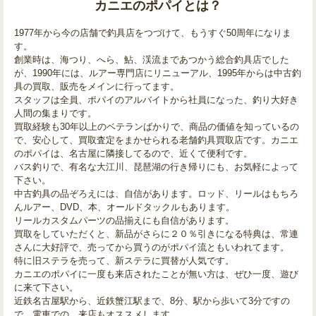
カニエのポパイとは？
1977年から今の店舗で釣具店をつづけて、もうすぐ50周年になりま
す。
創業時は、海つり、へら、鮎、渓流まであつかう総合釣具店でした
が、1990年には、ルアー専門店にリニューアル、1995年からは中古釣
具の買取、販売をメインに行ってます。
スタッフは全員、ポパイのアルバイトから社員になった、釣り大好き
人間の集まりです。
買取経験も30年以上のベテランばかりで、商品の価値を知っているの
で、安心して、買取査定をまかせられる老舗釣具買取店です。カニエ
のポパイは、名古屋に隣接してるので、近くて便利です。
バス釣りで、有名な大江川、琵琶湖の行き帰りにも、お気軽によって
下さい。
中古釣具の品ぞろえには、自信があります。ロッド、リールはもちろ
んルアー、DVD、本、オールドタックルもあります。
リールカスタムパーツの品揃えにも自信があります。
買取をしていただくと、新品がさらに２０％引きになる特典は、常連
さんに大好評で、売ってから買うのがポパイ流ともいわれてます。
特に旧ステラを売って、新ステラに買替が人気です。
カニエのポパイに一度も来店されたことが無い方は、ぜひ一度、遊び
に来て下さい。
近鉄名古屋駅から、近鉄蟹江駅まで、8分、駅から歩いて3分ですの
で、電車での、来店もオススメします。