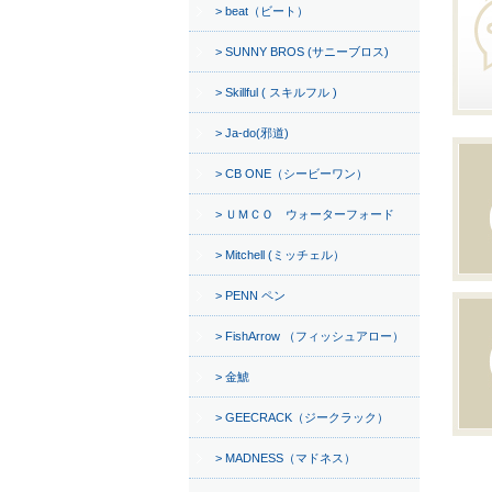
beat（ビート）
SUNNY BROS (サニーブロス)
Skillful ( スキルフル )
Ja-do(邪道)
CB ONE（シービーワン）
ＵＭＣＯ ウォーターフォード
Mitchell (ミッチェル）
PENN ペン
FishArrow （フィッシュアロー）
金鯱
GEECRACK（ジークラック）
MADNESS（マドネス）