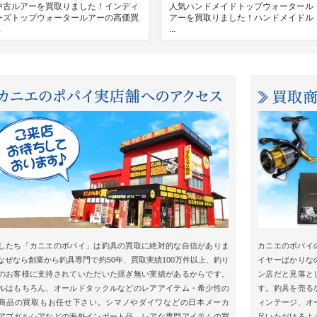
中古ルアーを買取りました！インディ
人気ハンドメイドトップウォータール
ーズトップウォータールアーの高価買
アーを買取りました！ハンドメイドル
.
...
したち「カニエのポパイ」は釣具の買取に絶対的な自信がありま
カニエのポパイ
なぜなら創業から釣具専門で約50年、買取実績100万件以上、釣り
イヤーばかりな
のお客様に支持されていただいた揺ぎ無い実績があるからです。
ン店だと見落と
ルはもちろん、オールドタックルなどのレアアイテム・希少性の
す。釣具を売る
商品の買取もお任せ下さい。シマノやダイワなどの日本メーカ
ィンテージ、オ
アブガルシアなどの海外インポート品、レアな専門アイテムの買
足いただけるよ