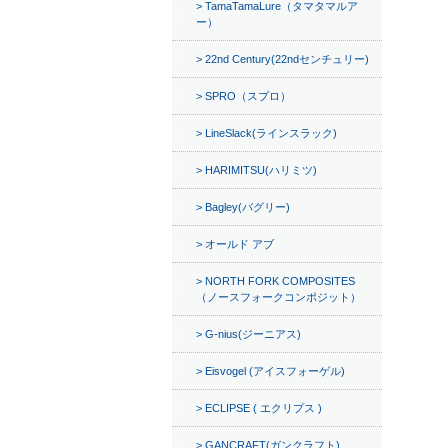
TamaTamaLure（タマタマルア
ー）
22nd Century(22ndセンチュリー)
SPRO（スプロ）
LineSlack(ラインスラック)
HARIMITSU(ハリミツ)
Bagley(バグリー)
オールド アブ
NORTH FORK COMPOSITES
（ノースフォークコンポジット）
G-nius(ジーニアス)
Eisvogel (アイスフォーゲル)
ECLIPSE ( エクリプス )
GANCRAFT(ガンクラフト)