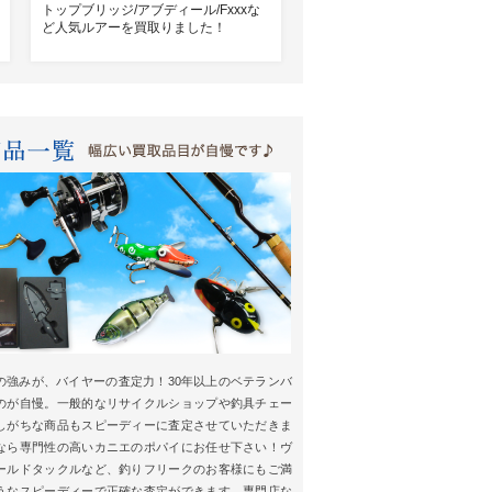
トップブリッジ/アブディール/Fxxxな
ど人気ルアーを買取りました！
の強みが、バイヤーの査定力！30年以上のベテランバ
のが自慢。一般的なリサイクルショップや釣具チェー
しがちな商品もスピーディーに査定させていただきま
なら専門性の高いカニエのポパイにお任せ下さい！ヴ
ールドタックルなど、釣りフリークのお客様にもご満
うなスピーディーで正確な査定ができます。専門店な