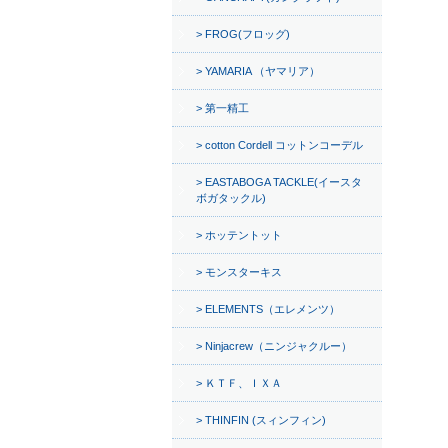
FROG(フロッグ)
YAMARIA （ヤマリア）
第一精工
cotton Cordell コットンコーデル
EASTABOGA TACKLE(イースタ
ボガタックル)
ホッテントット
モンスターキス
ELEMENTS（エレメンツ）
Ninjacrew（ニンジャクルー）
ＫＴＦ、ＩＸＡ
THINFIN (スィンフィン)