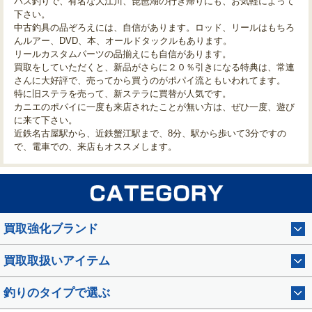
バス釣りで、有名な大江川、琵琶湖の行き帰りにも、お気軽によって
下さい。
中古釣具の品ぞろえには、自信があります。ロッド、リールはもちろ
んルアー、DVD、本、オールドタックルもあります。
リールカスタムパーツの品揃えにも自信があります。
買取をしていただくと、新品がさらに２０％引きになる特典は、常連
さんに大好評で、売ってから買うのがポパイ流ともいわれてます。
特に旧ステラを売って、新ステラに買替が人気です。
カニエのポパイに一度も来店されたことが無い方は、ぜひ一度、遊び
に来て下さい。
近鉄名古屋駅から、近鉄蟹江駅まで、8分、駅から歩いて3分ですの
で、電車での、来店もオススメします。
買取強化ブランド
買取取扱いアイテム
釣りのタイプで選ぶ