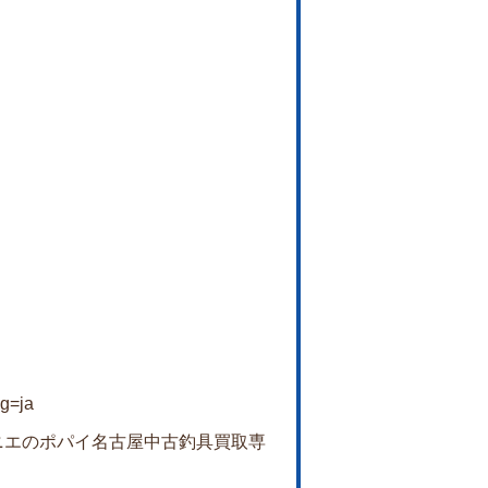
ng=ja
k.com/カニエのポパイ名古屋中古釣具買取専