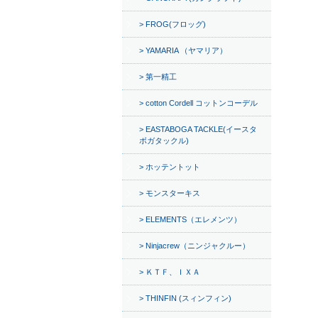
FROG(フロッグ)
YAMARIA （ヤマリア）
第一精工
cotton Cordell コットンコーデル
EASTABOGA TACKLE(イースタ
ボガタックル)
ホッテントット
モンスターキス
ELEMENTS（エレメンツ）
Ninjacrew（ニンジャクルー）
ＫＴＦ、ＩＸＡ
THINFIN (スィンフィン)