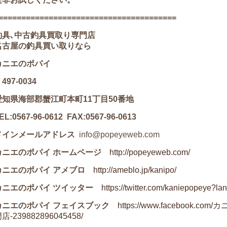
=======================================
釣具､中古釣具買取り専門店
名古屋の釣具買い取りなら
カニエのポパイ
497-0034
愛知県海部郡蟹江町本町11丁目50番地
EL:0567-96-0612 FAX:0567-96-0613
メインメールアドレス
info@popeyeweb.com
カニエのポパイ ホームページ
http://popeyeweb.com/
カニエのポパイ アメブロ
http://ameblo.jp/kanipo/
カニエのポパイ ツイッター
https://twitter.com/kaniepopeye?la
カニエのポパイ フェイスブック
https://www.faceboo
店-239882896045458/