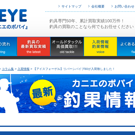
サイトマップ
会社概要
お問い合わせ
釣具専門50年、累計買取実績100万件！
釣具の買取のことなら何でもお任せください
>
コラム集
>
入荷情報
> 【アイスフォーゲル】リバーシバイブ60が入荷致しました！