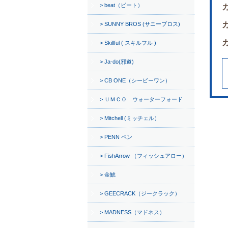
beat（ビート）
SUNNY BROS (サニーブロス)
Skillful ( スキルフル )
Ja-do(邪道)
CB ONE（シービーワン）
ＵＭＣＯ ウォーターフォード
Mitchell (ミッチェル）
PENN ペン
FishArrow （フィッシュアロー）
金鯱
GEECRACK（ジークラック）
MADNESS（マドネス）