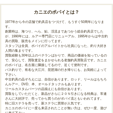
カニエのポパイとは？
1977年から今の店舗で釣具店をつづけて、もうすぐ50周年になりま
す。
創業時は、海つり、へら、鮎、渓流まであつかう総合釣具店でした
が、1990年には、ルアー専門店にリニューアル、1995年からは中古釣
具の買取、販売をメインに行ってます。
スタッフは全員、ポパイのアルバイトから社員になった、釣り大好き
人間の集まりです。
買取経験も30年以上のベテランばかりで、商品の価値を知っているの
で、安心して、買取査定をまかせられる老舗釣具買取店です。カニエ
のポパイは、名古屋に隣接してるので、近くて便利です。
バス釣りで、有名な大江川、琵琶湖の行き帰りにも、お気軽によって
下さい。
中古釣具の品ぞろえには、自信があります。ロッド、リールはもちろ
んルアー、DVD、本、オールドタックルもあります。
リールカスタムパーツの品揃えにも自信があります。
買取をしていただくと、新品がさらに２０％引きになる特典は、常連
さんに大好評で、売ってから買うのがポパイ流ともいわれてます。
特に旧ステラを売って、新ステラに買替が人気です。
カニエのポパイに一度も来店されたことが無い方は、ぜひ一度、遊び
に来て下さい。