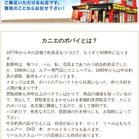
カニエのポパイとは？
1977年から今の店舗で釣具店をつづけて、もうすぐ50周年になりま
す。
創業時は、海つり、へら、鮎、渓流まであつかう総合釣具店でした
が、1990年には、ルアー専門店にリニューアル、1995年からは中古釣
具の買取、販売をメインに行ってます。
スタッフは全員、ポパイのアルバイトから社員になった、釣り大好き
人間の集まりです。
買取経験も30年以上のベテランばかりで、商品の価値を知っているの
で、安心して、買取査定をまかせられる老舗釣具買取店です。カニエ
のポパイは、名古屋に隣接してるので、近くて便利です。
バス釣りで、有名な大江川、琵琶湖の行き帰りにも、お気軽によって
下さい。
中古釣具の品ぞろえには、自信があります。ロッド、リールはもちろ
んルアー、DVD、本、オールドタックルもあります。
リールカスタムパーツの品揃えにも自信があります。