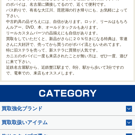
のポパイは、名古屋に隣接してるので、近くて便利です。
バス釣りで、有名な大江川、琵琶湖の行き帰りにも、お気軽によって
下さい。
中古釣具の品ぞろえには、自信があります。ロッド、リールはもちろ
んルアー、DVD、本、オールドタックルもあります。
リールカスタムパーツの品揃えにも自信があります。
買取をしていただくと、新品がさらに２０％引きになる特典は、常連
さんに大好評で、売ってから買うのがポパイ流ともいわれてます。
特に旧ステラを売って、新ステラに買替が人気です。
カニエのポパイに一度も来店されたことが無い方は、ぜひ一度、遊び
に来て下さい。
近鉄名古屋駅から、近鉄蟹江駅まで、8分、駅から歩いて3分ですの
で、電車での、来店もオススメします。
買取強化ブランド
買取取扱いアイテム