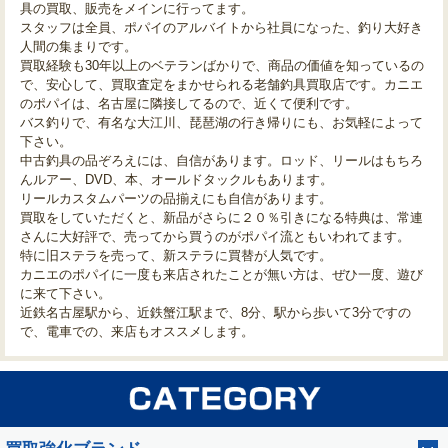
具の買取、販売をメインに行ってます。
スタッフは全員、ポパイのアルバイトから社員になった、釣り大好き
人間の集まりです。
買取経験も30年以上のベテランばかりで、商品の価値を知っているの
で、安心して、買取査定をまかせられる老舗釣具買取店です。カニエ
のポパイは、名古屋に隣接してるので、近くて便利です。
バス釣りで、有名な大江川、琵琶湖の行き帰りにも、お気軽によって
下さい。
中古釣具の品ぞろえには、自信があります。ロッド、リールはもちろ
んルアー、DVD、本、オールドタックルもあります。
リールカスタムパーツの品揃えにも自信があります。
買取をしていただくと、新品がさらに２０％引きになる特典は、常連
さんに大好評で、売ってから買うのがポパイ流ともいわれてます。
特に旧ステラを売って、新ステラに買替が人気です。
カニエのポパイに一度も来店されたことが無い方は、ぜひ一度、遊び
に来て下さい。
近鉄名古屋駅から、近鉄蟹江駅まで、8分、駅から歩いて3分ですの
で、電車での、来店もオススメします。