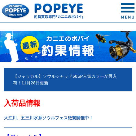
【ジャッカル】ソウルシャッド58SP人気カラーが再入
荷！11月28日更新
入荷品情報
大江川、五三川水系ソウルフェス絶賛開催中
！