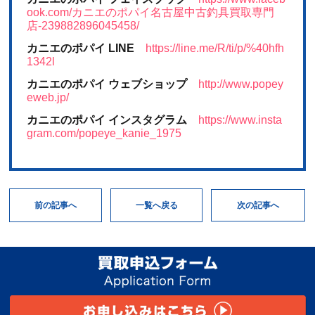
ook.com/カニエのポパイ名古屋中古釣具買取専門
店-239882896045458/
カニエのポパイ LINE
https://line.me/R/ti/p/%40hfh
1342l
カニエのポパイ ウェブショップ
http://www.popey
eweb.jp/
カニエのポパイ インスタグラム
https://www.insta
gram.com/popeye_kanie_1975
次の記事へ
一覧へ戻る
前の記事へ