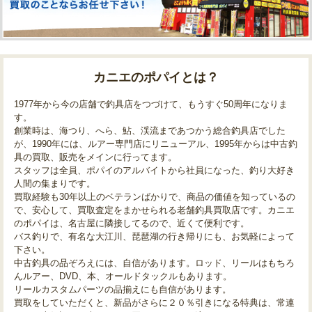
カニエのポパイとは？
1977年から今の店舗で釣具店をつづけて、もうすぐ50周年になりま
す。
創業時は、海つり、へら、鮎、渓流まであつかう総合釣具店でした
が、1990年には、ルアー専門店にリニューアル、1995年からは中古釣
具の買取、販売をメインに行ってます。
スタッフは全員、ポパイのアルバイトから社員になった、釣り大好き
人間の集まりです。
買取経験も30年以上のベテランばかりで、商品の価値を知っているの
で、安心して、買取査定をまかせられる老舗釣具買取店です。カニエ
のポパイは、名古屋に隣接してるので、近くて便利です。
バス釣りで、有名な大江川、琵琶湖の行き帰りにも、お気軽によって
下さい。
中古釣具の品ぞろえには、自信があります。ロッド、リールはもちろ
んルアー、DVD、本、オールドタックルもあります。
リールカスタムパーツの品揃えにも自信があります。
買取をしていただくと、新品がさらに２０％引きになる特典は、常連