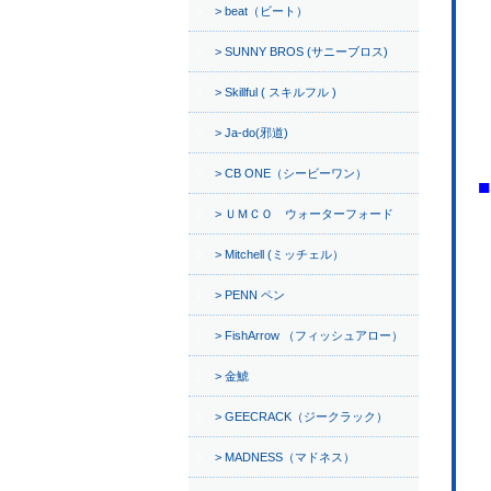
beat（ビート）
SUNNY BROS (サニーブロス)
Skillful ( スキルフル )
Ja-do(邪道)
CB ONE（シービーワン）
ＵＭＣＯ ウォーターフォード
Mitchell (ミッチェル）
PENN ペン
FishArrow （フィッシュアロー）
金鯱
GEECRACK（ジークラック）
MADNESS（マドネス）