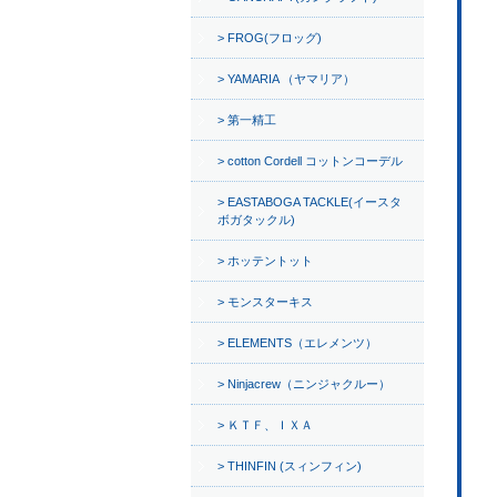
FROG(フロッグ)
YAMARIA （ヤマリア）
第一精工
cotton Cordell コットンコーデル
EASTABOGA TACKLE(イースタ
ボガタックル)
ホッテントット
モンスターキス
ELEMENTS（エレメンツ）
Ninjacrew（ニンジャクルー）
ＫＴＦ、ＩＸＡ
THINFIN (スィンフィン)