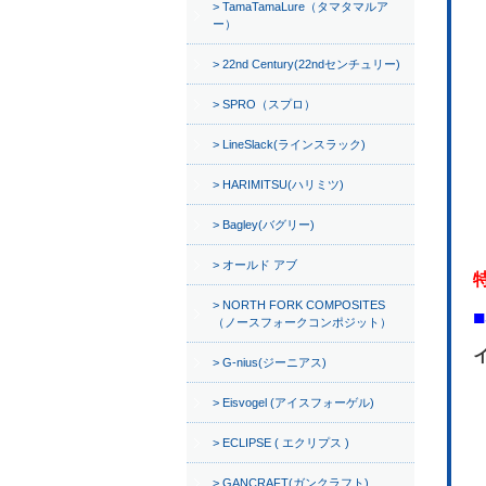
TamaTamaLure（タマタマルア
ー）
22nd Century(22ndセンチュリー)
SPRO（スプロ）
LineSlack(ラインスラック)
HARIMITSU(ハリミツ)
Bagley(バグリー)
オールド アブ
NORTH FORK COMPOSITES
（ノースフォークコンポジット）
G-nius(ジーニアス)
Eisvogel (アイスフォーゲル)
ECLIPSE ( エクリプス )
GANCRAFT(ガンクラフト)