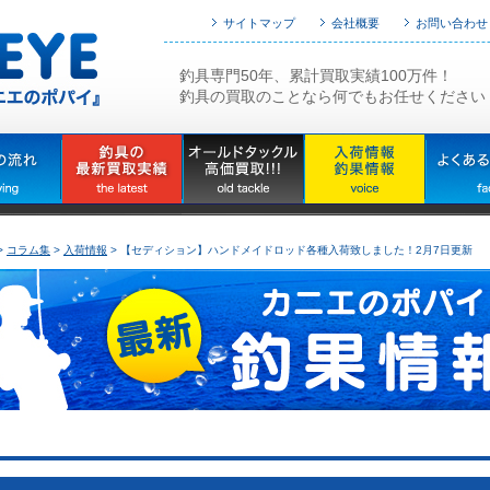
サイトマップ
会社概要
お問い合わせ
釣具専門50年、累計買取実績100万件！
釣具の買取のことなら何でもお任せください
>
コラム集
>
入荷情報
> 【セディション】ハンドメイドロッド各種入荷致しました！2月7日更新