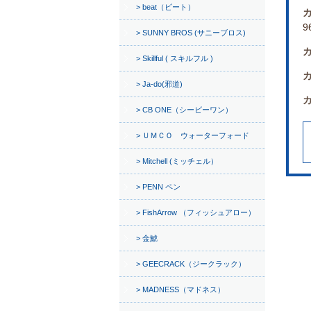
beat（ビート）
9
SUNNY BROS (サニーブロス)
カ
Skillful ( スキルフル )
Ja-do(邪道)
CB ONE（シービーワン）
ＵＭＣＯ ウォーターフォード
Mitchell (ミッチェル）
PENN ペン
FishArrow （フィッシュアロー）
金鯱
GEECRACK（ジークラック）
MADNESS（マドネス）