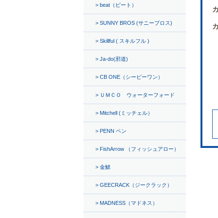
beat（ビート）
SUNNY BROS (サニーブロス)
Skillful ( スキルフル )
Ja-do(邪道)
CB ONE（シービーワン）
ＵＭＣＯ ウォーターフォード
Mitchell (ミッチェル）
PENN ペン
FishArrow （フィッシュアロー）
金鯱
GEECRACK（ジークラック）
MADNESS（マドネス）