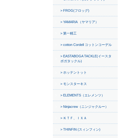
FROG(フロッグ)
YAMARIA （ヤマリア）
第一精工
cotton Cordell コットンコーデル
EASTABOGA TACKLE(イースタ
ボガタックル)
ホッテントット
モンスターキス
ELEMENTS（エレメンツ）
Ninjacrew（ニンジャクルー）
ＫＴＦ、ＩＸＡ
THINFIN (スィンフィン)