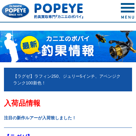
【ラグゼ】ラフィン250、ジュリー5インチ、アベンジク
ランク100新色！
入荷品情報
注目の新作ルアーが入荷致しました！