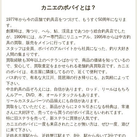
カニエのポパイとは？
1977年から今の店舗で釣具店をつづけて、もうすぐ50周年になりま
す。
創業時は、海つり、へら、鮎、渓流まであつかう総合釣具店でした
が、1990年には、ルアー専門店にリニューアル、1995年からは中古釣
具の買取、販売をメインに行ってます。
スタッフは全員、ポパイのアルバイトから社員になった、釣り大好き
人間の集まりです。
買取経験も30年以上のベテランばかりで、商品の価値を知っているの
で、安心して、買取査定をまかせられる老舗釣具買取店です。カニエ
のポパイは、名古屋に隣接してるので、近くて便利です。
バス釣りで、有名な大江川、琵琶湖の行き帰りにも、お気軽によって
下さい。
中古釣具の品ぞろえには、自信があります。ロッド、リールはもちろ
んルアー、DVD、本、オールドタックルもあります。
リールカスタムパーツの品揃えにも自信があります。
買取をしていただくと、新品がさらに２０％引きになる特典は、常連
さんに大好評で、売ってから買うのがポパイ流ともいわれてます。
特に旧ステラを売って、新ステラに買替が人気です。
カニエのポパイに一度も来店されたことが無い方は、ぜひ一度、遊び
に来て下さい。
近鉄名古屋駅から、近鉄蟹江駅まで、8分、駅から歩いて3分ですの