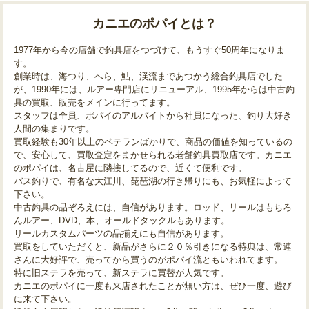
カニエのポパイとは？
1977年から今の店舗で釣具店をつづけて、もうすぐ50周年になりま
す。
創業時は、海つり、へら、鮎、渓流まであつかう総合釣具店でした
が、1990年には、ルアー専門店にリニューアル、1995年からは中古釣
具の買取、販売をメインに行ってます。
スタッフは全員、ポパイのアルバイトから社員になった、釣り大好き
人間の集まりです。
買取経験も30年以上のベテランばかりで、商品の価値を知っているの
で、安心して、買取査定をまかせられる老舗釣具買取店です。カニエ
のポパイは、名古屋に隣接してるので、近くて便利です。
バス釣りで、有名な大江川、琵琶湖の行き帰りにも、お気軽によって
下さい。
中古釣具の品ぞろえには、自信があります。ロッド、リールはもちろ
んルアー、DVD、本、オールドタックルもあります。
リールカスタムパーツの品揃えにも自信があります。
買取をしていただくと、新品がさらに２０％引きになる特典は、常連
さんに大好評で、売ってから買うのがポパイ流ともいわれてます。
特に旧ステラを売って、新ステラに買替が人気です。
カニエのポパイに一度も来店されたことが無い方は、ぜひ一度、遊び
に来て下さい。