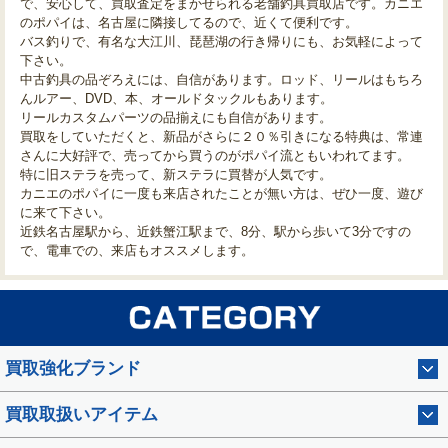
で、安心して、買取査定をまかせられる老舗釣具買取店です。カニエ
のポパイは、名古屋に隣接してるので、近くて便利です。
バス釣りで、有名な大江川、琵琶湖の行き帰りにも、お気軽によって
下さい。
中古釣具の品ぞろえには、自信があります。ロッド、リールはもちろ
んルアー、DVD、本、オールドタックルもあります。
リールカスタムパーツの品揃えにも自信があります。
買取をしていただくと、新品がさらに２０％引きになる特典は、常連
さんに大好評で、売ってから買うのがポパイ流ともいわれてます。
特に旧ステラを売って、新ステラに買替が人気です。
カニエのポパイに一度も来店されたことが無い方は、ぜひ一度、遊び
に来て下さい。
近鉄名古屋駅から、近鉄蟹江駅まで、8分、駅から歩いて3分ですの
で、電車での、来店もオススメします。
買取強化ブランド
買取取扱いアイテム