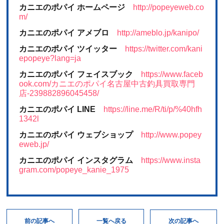
カニエのポパイ ホームページ
http://popeyeweb.co
m/
カニエのポパイ アメブロ
http://ameblo.jp/kanipo/
カニエのポパイ ツイッター
https://twitter.com/kani
epopeye?lang=ja
カニエのポパイ フェイスブック
https://www.faceb
ook.com/カニエのポパイ名古屋中古釣具買取専門
店-239882896045458/
カニエのポパイ LINE
https://line.me/R/ti/p/%40hfh
1342l
カニエのポパイ ウェブショップ
http://www.popey
eweb.jp/
カニエのポパイ インスタグラム
https://www.insta
gram.com/popeye_kanie_1975
次の記事へ
一覧へ戻る
前の記事へ