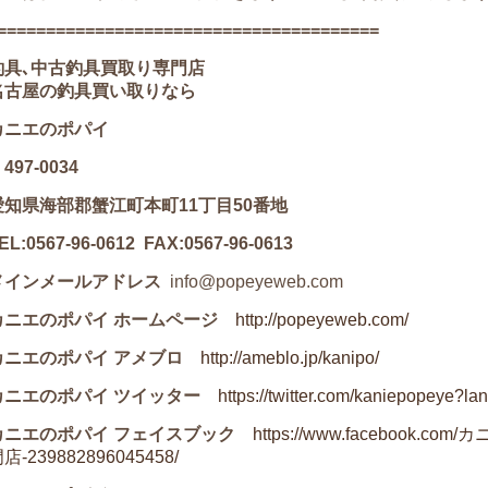
=======================================
釣具､中古釣具買取り専門店
名古屋の釣具買い取りなら
カニエのポパイ
497-0034
愛知県海部郡蟹江町本町11丁目50番地
EL:0567-96-0612 FAX:0567-96-0613
メインメールアドレス
info@popeyeweb.com
カニエのポパイ ホームページ
http://popeyeweb.com/
カニエのポパイ アメブロ
http://ameblo.jp/kanipo/
カニエのポパイ ツイッター
https://twitter.com/kaniepopeye?la
カニエのポパイ フェイスブック
https://www.faceboo
店-239882896045458/