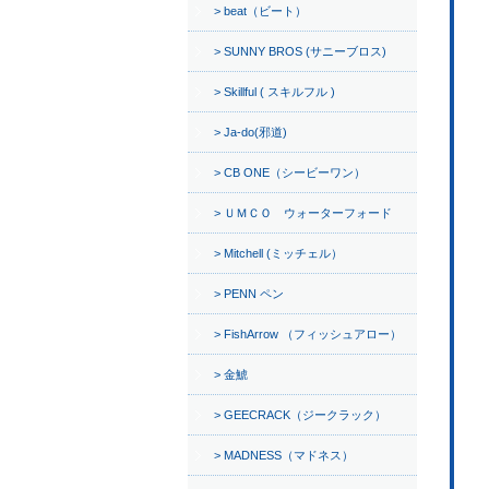
beat（ビート）
SUNNY BROS (サニーブロス)
Skillful ( スキルフル )
Ja-do(邪道)
CB ONE（シービーワン）
ＵＭＣＯ ウォーターフォード
Mitchell (ミッチェル）
PENN ペン
FishArrow （フィッシュアロー）
金鯱
GEECRACK（ジークラック）
MADNESS（マドネス）