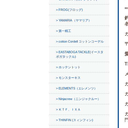
=
FROG(フロッグ)
YAMARIA （ヤマリア）
第一精工
cotton Cordell コットンコーデル
〒
EASTABOGA TACKLE(イースタ
ボガタックル)
T
ホッテントット
モンスターキス
ELEMENTS（エレメンツ）
Ninjacrew（ニンジャクルー）
ＫＴＦ、ＩＸＡ
門
THINFIN (スィンフィン)