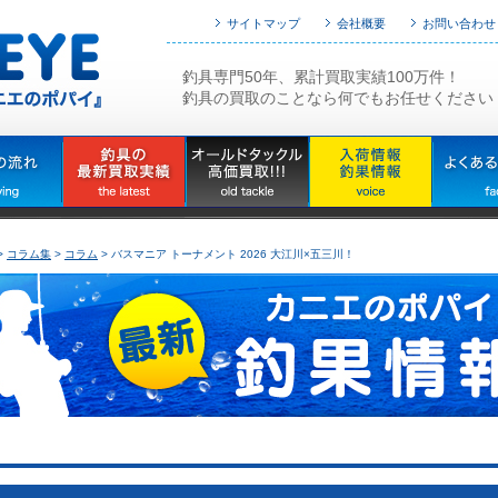
サイトマップ
会社概要
お問い合わせ
釣具専門50年、累計買取実績100万件！
釣具の買取のことなら何でもお任せください
>
コラム集
>
コラム
> バスマニア トーナメント 2026 大江川×五三川！