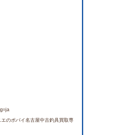
ng=ja
k.com/カニエのポパイ名古屋中古釣具買取専