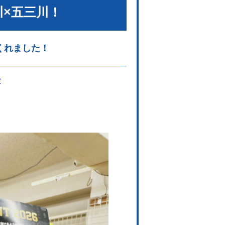
川×五三川！
くれました！
R