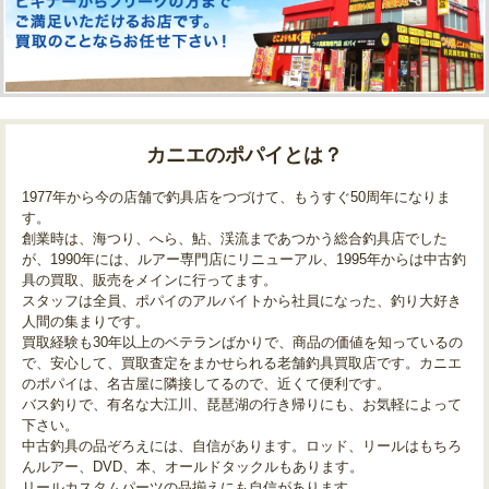
カニエのポパイとは？
1977年から今の店舗で釣具店をつづけて、もうすぐ50周年になりま
す。
創業時は、海つり、へら、鮎、渓流まであつかう総合釣具店でした
が、1990年には、ルアー専門店にリニューアル、1995年からは中古釣
具の買取、販売をメインに行ってます。
スタッフは全員、ポパイのアルバイトから社員になった、釣り大好き
人間の集まりです。
買取経験も30年以上のベテランばかりで、商品の価値を知っているの
で、安心して、買取査定をまかせられる老舗釣具買取店です。カニエ
のポパイは、名古屋に隣接してるので、近くて便利です。
バス釣りで、有名な大江川、琵琶湖の行き帰りにも、お気軽によって
下さい。
中古釣具の品ぞろえには、自信があります。ロッド、リールはもちろ
んルアー、DVD、本、オールドタックルもあります。
リールカスタムパーツの品揃えにも自信があります。