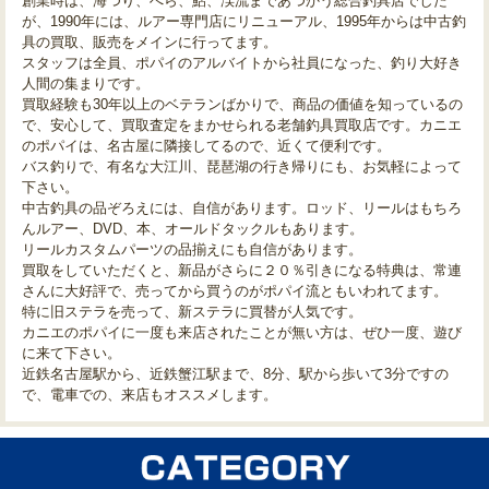
創業時は、海つり、へら、鮎、渓流まであつかう総合釣具店でした
が、1990年には、ルアー専門店にリニューアル、1995年からは中古釣
具の買取、販売をメインに行ってます。
スタッフは全員、ポパイのアルバイトから社員になった、釣り大好き
人間の集まりです。
買取経験も30年以上のベテランばかりで、商品の価値を知っているの
で、安心して、買取査定をまかせられる老舗釣具買取店です。カニエ
のポパイは、名古屋に隣接してるので、近くて便利です。
バス釣りで、有名な大江川、琵琶湖の行き帰りにも、お気軽によって
下さい。
中古釣具の品ぞろえには、自信があります。ロッド、リールはもちろ
んルアー、DVD、本、オールドタックルもあります。
リールカスタムパーツの品揃えにも自信があります。
買取をしていただくと、新品がさらに２０％引きになる特典は、常連
さんに大好評で、売ってから買うのがポパイ流ともいわれてます。
特に旧ステラを売って、新ステラに買替が人気です。
カニエのポパイに一度も来店されたことが無い方は、ぜひ一度、遊び
に来て下さい。
近鉄名古屋駅から、近鉄蟹江駅まで、8分、駅から歩いて3分ですの
で、電車での、来店もオススメします。